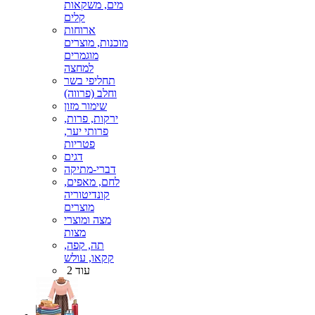
מים, משקאות
קלים
ארוחות
מוכנות, מוצרים
מוגמרים
למחצה
תחליפי בשר
וחלב (פרווה)
שימור מזון
ירקות, פרות,
פרותי יער,
פטריות
דגים
דברי-מתיקה
לחם, מאפים,
קונדיטוריה
מוצרים
מצה ומוצרי
מצות
תה, קפה,
קקאו, עולש
עוד 2