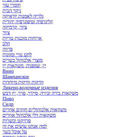
חומרי עזר
ניקוי הבית
גלריה לאמנות יודאיקה
קליגרפיה וטיפוגרפיה יהודית
ציור, קרמיקה
ציור
ארוחות מוכנות טריות
חלב
פרווה
לחם טרי ומזונות
מוצרי אלכוהול כשרים
יין, שמפניה, משקאות יין
Вино
Шампанское
וודקות וודקות מיוחדות
Ликеро-водочные изделия
משקאות בירה ובירה, סיידר, פויר, יין דבש
Пиво
Сидр
משקאות אלכוהוליים חזקים אחרים
משקאות דלי אלכוהול אחרים
פרויקט וכשרות
למה אנחנו עושים את זה
על אוכל כשר