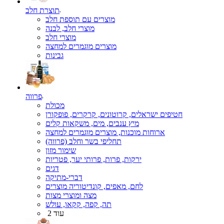
תוצרת חלב
מוצרים עם תוספת חלב
מוצרי חלב, לבנה
מוצרי חלב
מוצרים מוגמרים למחצה
גבינות
פרווה
מכולת
חטיפים ישראלים, קרוטונים, קרקרים, פופקורן
מיץ ענבים, מים, משקאות קלים
ארוחות מוכנות, מוצרים מוגמרים למחצה
תחליפי בשר וחלב (פרווה)
שימור מזון
ירקות, פרות, פרותי יער, פטריות
דגים
דברי-מתיקה
לחם, מאפים, קונדיטוריה מוצרים
מצה ומוצרי מצות
תה, קפה, קקאו, עולש
עוד 2