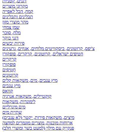
דגנים, קטניות
מקרוני מוצרים
קמח, הכל לאפייה
תבלינים ותבלינים
מהר מוצרי מזון
שמן צמחי
מלח, סוכר
דגני בוקר
פירות יבשים
צ'יפס, קרוטונים, ביסקוויטים מלוחים, אגוזים, גרעינים
חטיפים ישראלים, קרוטונים, קרקרים, פופקורן
קרקרים
פופקורן
חֲטִיפִים
קרוטונים
מיץ ענבים, מים, משקאות קלים
מיץ ענבים
קוואס
קוקטיילים, משקאות אנרגיה
לימונדות, משקאות
מים מינרליים
שתיית מים
מיצים, משקאות פירות, יקטר (לא ענבים)
ארוחות מוכנות, מוצרים מוגמרים למחצה
פנקייק עם מילוי (למעט בשר ומוצרי חלב)