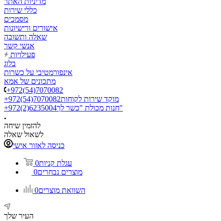
מדיניות האתר
כללי שירות
מסמכים
אישורים ורישיונות
שאלה ותשובה
אנשי קשר
פעילויות
בלוג
אינפורמטיבי על כשרות
מתכונים של אמא
+972(54)7070082
מוקד שירות לקוחות
+972(54)7070082
חנות מכולת "כשר לך"
+972(2)6235004
להזמין שיחה
לשאול שאלה
כניסה לאזור אישי
עגלת קניות
0
מוצרים נבחרים
0
השוואת מוצרים
0
העיר שלך