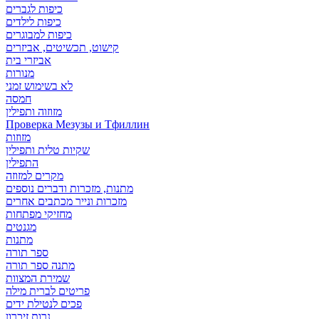
כיפות לגברים
כיפות לילדים
כיפות למבוגרים
קישוט, תכשיטים, אביזרים
אביזרי בית
מנורות
לא בשימוש זמני
חמסה
מזוזוה ותפילין
Проверка Мезузы и Тфиллин
מזוזות
שקיות טלית ותפילין
התפילין
מקרים למזוזה
מתנות, מזכרות ודברים נוספים
מזכרות ונייר מכתבים אחרים
מחזיקי מפתחות
מגנטים
מתנות
ספר תורה
מתנה ספר תורה
שמירת המצוות
פריטים לברית מילה
פכים לנטילת ידים
נרות זיכרון