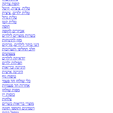
קופת צדקה
טלית, ציצית, קיטל
טלית ילדים, ציצית
טלית גדול
טלית קטן
אביזרים לחופה
כשרות מוצרים לילדים
מזון לתינוקות
דגני בוקר לילדים, מרקים
חלב תחליפי ותערובות
צעצועים
יודאיקה לילדים
תפילות ילדים
היגיינה ובריאות
היגיינה אישית
טיפוח גוף
כלי שולחן חד פעמי
אחרות חד פעמיות
מפות שולחן
כוסות יין
צלחות
מוצרי בריאות כשרים
ויטמינים ותוספי תזונה
טיפול בבית