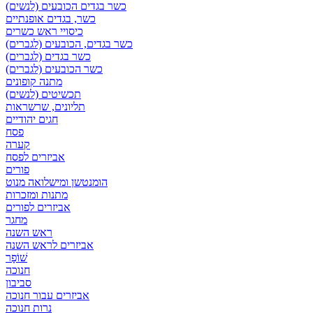
כשר בגדים הכובעים (לנשים)
כשר, בגדים אופנתיים
כיסויי ראש כשרים
כשר בגדים, הכובעים (לגברים)
כשר בגדים (לגברים)
כשר הכובעים (לגברים)
מתנה קופונים
תכשיטים (לנשים)
תליונים, שרשראות
חגים יהודיים
פסח
קערה
אביזרים לפסח
פורים
הומנטשן ומישלואה מנוט
מתנות ומזכרות
אביזרים לפורים
מחגר
ראש השנה
אביזרים לראש השנה
שׁוֹפָר
חנוכה
סביבון
אביזרים עבור חנוכה
נרות חנוכה