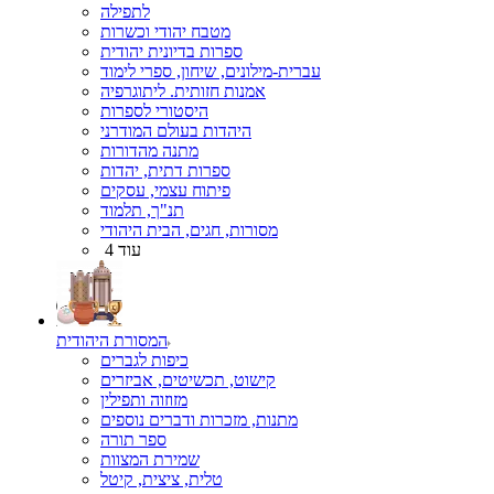
לתפילה
מטבח יהודי וכשרות
ספרות בדיונית יהודית
עברית-מילונים, שיחון, ספרי לימוד
אמנות חזותית. ליתוגרפיה
היסטורי לספרות
היהדות בעולם המודרני
מתנה מהדורות
ספרות דתית, יהדות
פיתוח עצמי, עסקים
תנ"ך, תלמוד
מסורות, חגים, הבית היהודי
עוד 4
המסורת היהודית
כיפות לגברים
קישוט, תכשיטים, אביזרים
מזוזוה ותפילין
מתנות, מזכרות ודברים נוספים
ספר תורה
שמירת המצוות
טלית, ציצית, קיטל