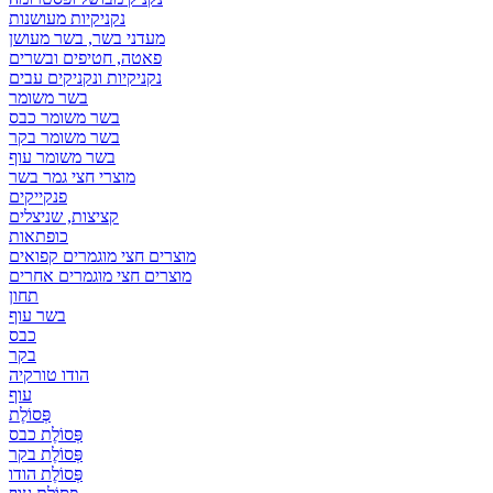
נקניקיות מעושנות
מעדני בשר, בשר מעושן
פאטה, חטיפים ובשרים
נקניקיות ונקניקים עבים
בשר משומר
בשר משומר כבס
בשר משומר בקר
בשר משומר עוף
מוצרי חצי גמר בשר
פנקייקים
קציצות, שניצלים
כופתאות
מוצרים חצי מוגמרים קפואים
מוצרים חצי מוגמרים אחרים
תחון
בשר עוף
כבס
בקר
הודו טורקיה
עוף
פְּסוֹלֶת
פְּסוֹלֶת כבס
פְּסוֹלֶת בקר
פְּסוֹלֶת הודו