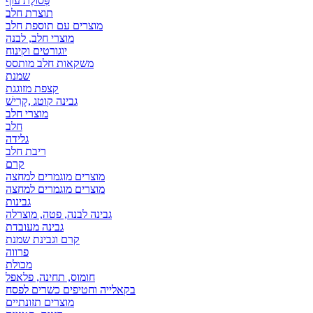
פְּסוֹלֶת עוף
תוצרת חלב
מוצרים עם תוספת חלב
מוצרי חלב, לבנה
יוגורטים וקינוח
משקאות חלב מותסס
שמנת
קצפת מזוגגת
גבינה קוטג ,קָרִישׁ
מוצרי חלב
חלב
גלידה
ריבת חלב
קרם
מוצרים מוגמרים למחצה
מוצרים מוגמרים למחצה
גבינות
גבינה לבנה, פטה, מוצרלה
גבינה מעובדת
קרם וגבינת שמנת
פרווה
מכולת
חומוס, תחינה, פלאפל
בקאלייה וחטיפים כשרים לפסח
מוצרים תזונתיים