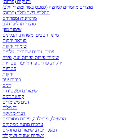
ורניקים (פרווה)
מוצרים מוגמרים למחצה (למעט בשר ומוצרי חלב)
תחליפי בשר וחלב (פרווה)
מרגרינות וממרחים
מוצרי תחליפי חלב
שימור מזון
מיונז, רטבים, משחות, תבלינים
קוויאר ירקות
שימורי ירקות
זיתים, זיתים שחורים, צלפים
שימורי פירות ופירות יער, פירה
ירקות, פרות, פרותי יער, פטריות
פטריות
ירקות
פירות יער
דגים
שימורים ופשטידות
קוויאר דגים
דגים משומרים
דג מלוח
דברי-מתיקה
מרשמלו, מרמלדה, פירות מסוכרים
ערכות מתנה ממתקים
דבש, ריבות, שימורים מתוקים
משחות אגוזים ושוקולד