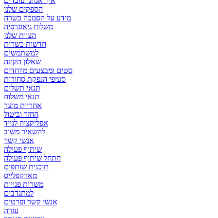
איך אנחנו עובדים
הספקים שלנו
מידע על הסמכה כשרה
משלוח גיאוגרפיה
הצוות שלנו
חדשות כשרות
למשתמשים
שאלון הקונה
סטים ומבצעים מיוחדים
סעיפי הנפקת סחורות
תנאי תשלום
תנאי משלוח
אחריות מוצר
החזר וביטול
אפליקציה לנייד
להשאיר משוב
אנשי קשר
שיתוף פעולה
התחל שיתוף פעולה
תוכנית שותפים
מארקפלייס
משרות פנויות
למתנדבים
אנשי קשר ופרטים
עזרה