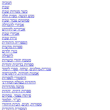
חנוכיה
שבת
כשר מנורות שבת
מגש הגשה, מפית חלה
פמוטים עבור שבת
אביזרי להבדלה
אביזרים לקידוש
אביזרי שבת
נרות שבת
הספרייה היהודית
ספרות מדעית
בגדי ילדים
לתפילה
מטבח יהודי וכשרות
ספרות בדיונית יהודית
עברית-מילונים, שיחון, ספרי לימוד
אמנות חזותית. ליתוגרפיה
היסטורי לספרות
היהדות בעולם המודרני
מתנה מהדורות
ספרות דתית, יהדות
פיתוח עצמי, עסקים
תנ"ך, תלמוד
מסורות, חגים, הבית היהודי
המסורת היהודית