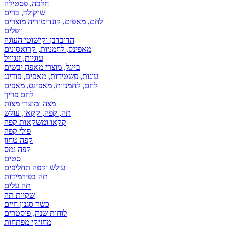
חלבה, פסטילה
שוקולד, ברים
לחם, מאפים, קונדיטוריה מוצרים
וופלים
הדובדבן וקישוטי העוגה
מאפינס, לחמניות, קרואסונים
עוגיות, זנגוויל
בייגל, מוצרי מאפה יבשים
עוגות, פשטידות, מאפים, פודינג
לחם, לחמניות, מאפינס, מאפים
לחם פריך
מצה ומוצרי מצות
תה, קפה, קקאו, עולש
קקאו ומשקאות קפה
פולי קפה
קפה טחון
קפה נמס
סטים
עולש וקפה תחליפים
תה בפירמידות
תה עלים
שקיות תה
כשר סגנון חיים
לוחות שנה, פוסטרים
מחזיקי מפתחות