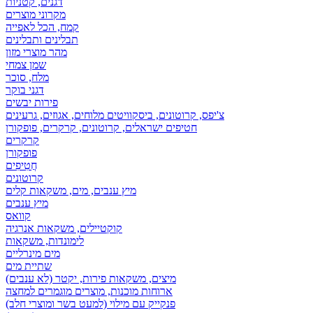
דגנים, קטניות
מקרוני מוצרים
קמח, הכל לאפייה
תבלינים ותבלינים
מהר מוצרי מזון
שמן צמחי
מלח, סוכר
דגני בוקר
פירות יבשים
צ'יפס, קרוטונים, ביסקוויטים מלוחים, אגוזים, גרעינים
חטיפים ישראלים, קרוטונים, קרקרים, פופקורן
קרקרים
פופקורן
חֲטִיפִים
קרוטונים
מיץ ענבים, מים, משקאות קלים
מיץ ענבים
קוואס
קוקטיילים, משקאות אנרגיה
לימונדות, משקאות
מים מינרליים
שתיית מים
מיצים, משקאות פירות, יקטר (לא ענבים)
ארוחות מוכנות, מוצרים מוגמרים למחצה
פנקייק עם מילוי (למעט בשר ומוצרי חלב)