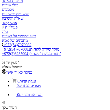
מדיניות האתר
כללי שירות
מסמכים
אישורים ורישיונות
שאלה ותשובה
אנשי קשר
פעילויות
בלוג
אינפורמטיבי על כשרות
מתכונים של אמא
+972(54)7070082
מוקד שירות לקוחות
+972(54)7070082
חנות מכולת "כשר לך"
+972(2)6235004
להזמין שיחה
לשאול שאלה
כניסה לאזור אישי
עגלת קניות
0
מוצרים נבחרים
0
השוואת מוצרים
0
העיר שלך