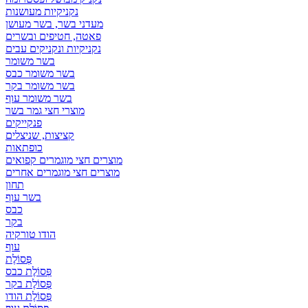
נקניקיות מעושנות
מעדני בשר, בשר מעושן
פאטה, חטיפים ובשרים
נקניקיות ונקניקים עבים
בשר משומר
בשר משומר כבס
בשר משומר בקר
בשר משומר עוף
מוצרי חצי גמר בשר
פנקייקים
קציצות, שניצלים
כופתאות
מוצרים חצי מוגמרים קפואים
מוצרים חצי מוגמרים אחרים
תחון
בשר עוף
כבס
בקר
הודו טורקיה
עוף
פְּסוֹלֶת
פְּסוֹלֶת כבס
פְּסוֹלֶת בקר
פְּסוֹלֶת הודו