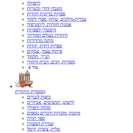
לתפילה
מטבח יהודי וכשרות
ספרות בדיונית יהודית
עברית-מילונים, שיחון, ספרי לימוד
אמנות חזותית. ליתוגרפיה
היסטורי לספרות
היהדות בעולם המודרני
מתנה מהדורות
ספרות דתית, יהדות
פיתוח עצמי, עסקים
תנ"ך, תלמוד
מסורות, חגים, הבית היהודי
עוד 4
המסורת היהודית
כיפות לגברים
קישוט, תכשיטים, אביזרים
מזוזוה ותפילין
מתנות, מזכרות ודברים נוספים
ספר תורה
שמירת המצוות
טלית, ציצית, קיטל