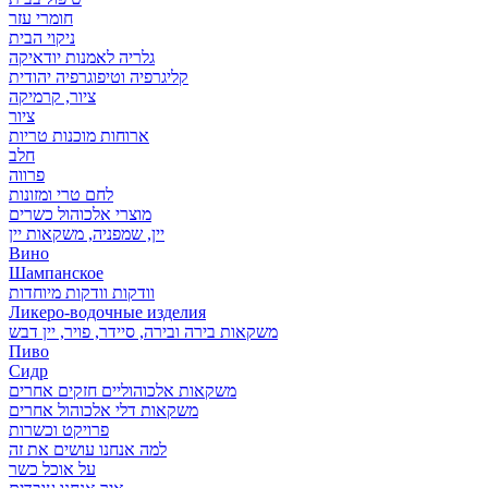
חומרי עזר
ניקוי הבית
גלריה לאמנות יודאיקה
קליגרפיה וטיפוגרפיה יהודית
ציור, קרמיקה
ציור
ארוחות מוכנות טריות
חלב
פרווה
לחם טרי ומזונות
מוצרי אלכוהול כשרים
יין, שמפניה, משקאות יין
Вино
Шампанское
וודקות וודקות מיוחדות
Ликеро-водочные изделия
משקאות בירה ובירה, סיידר, פויר, יין דבש
Пиво
Сидр
משקאות אלכוהוליים חזקים אחרים
משקאות דלי אלכוהול אחרים
פרויקט וכשרות
למה אנחנו עושים את זה
על אוכל כשר