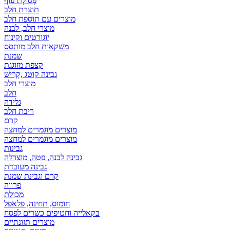
פְּסוֹלֶת עוף
תוצרת חלב
מוצרים עם תוספת חלב
מוצרי חלב, לבנה
יוגורטים וקינוח
משקאות חלב מותסס
שמנת
קצפת מזוגגת
גבינה קוטג ,קָרִישׁ
מוצרי חלב
חלב
גלידה
ריבת חלב
קרם
מוצרים מוגמרים למחצה
מוצרים מוגמרים למחצה
גבינות
גבינה לבנה, פטה, מוצרלה
גבינה מעובדת
קרם וגבינת שמנת
פרווה
מכולת
חומוס, תחינה, פלאפל
בקאלייה וחטיפים כשרים לפסח
מוצרים תזונתיים