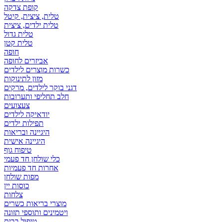
קופת צדקה
טלית, ציצית, קיטל
טלית ילדים, ציצית
טלית גדול
טלית קטן
אביזרים לחופה
כשרות מוצרים לילדים
מזון לתינוקות
דגני בוקר לילדים, מרקים
חלב תחליפי ותערובות
צעצועים
יודאיקה לילדים
תפילות ילדים
היגיינה ובריאות
היגיינה אישית
טיפוח גוף
כלי שולחן חד פעמי
אחרות חד פעמיות
מפות שולחן
כוסות יין
צלחות
מוצרי בריאות כשרים
ויטמינים ותוספי תזונה
טיפול בבית