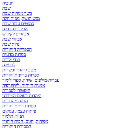
חנוכיה
שבת
כשר מנורות שבת
מגש הגשה, מפית חלה
פמוטים עבור שבת
אביזרי להבדלה
אביזרים לקידוש
אביזרי שבת
נרות שבת
הספרייה היהודית
ספרות מדעית
בגדי ילדים
לתפילה
מטבח יהודי וכשרות
ספרות בדיונית יהודית
עברית-מילונים, שיחון, ספרי לימוד
אמנות חזותית. ליתוגרפיה
היסטורי לספרות
היהדות בעולם המודרני
מתנה מהדורות
ספרות דתית, יהדות
פיתוח עצמי, עסקים
תנ"ך, תלמוד
מסורות, חגים, הבית היהודי
המסורת היהודית