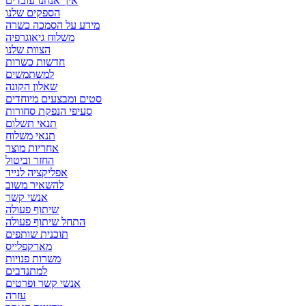
איך אנחנו עובדים
הספקים שלנו
מידע על הסמכה כשרה
משלוח גיאוגרפיה
הצוות שלנו
חדשות כשרות
למשתמשים
שאלון הקונה
סטים ומבצעים מיוחדים
סעיפי הנפקת סחורות
תנאי תשלום
תנאי משלוח
אחריות מוצר
החזר וביטול
אפליקציה לנייד
להשאיר משוב
אנשי קשר
שיתוף פעולה
התחל שיתוף פעולה
תוכנית שותפים
מארקפלייס
משרות פנויות
למתנדבים
אנשי קשר ופרטים
עזרה