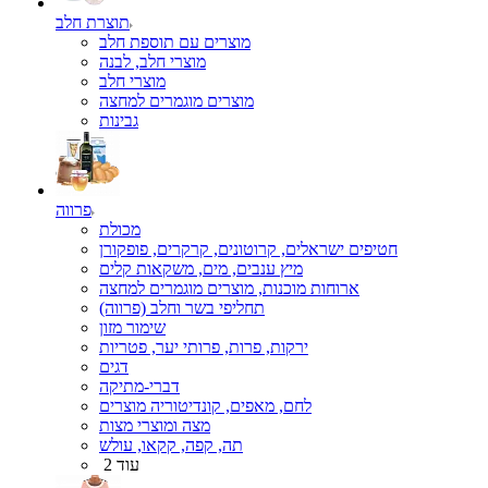
תוצרת חלב
מוצרים עם תוספת חלב
מוצרי חלב, לבנה
מוצרי חלב
מוצרים מוגמרים למחצה
גבינות
פרווה
מכולת
חטיפים ישראלים, קרוטונים, קרקרים, פופקורן
מיץ ענבים, מים, משקאות קלים
ארוחות מוכנות, מוצרים מוגמרים למחצה
תחליפי בשר וחלב (פרווה)
שימור מזון
ירקות, פרות, פרותי יער, פטריות
דגים
דברי-מתיקה
לחם, מאפים, קונדיטוריה מוצרים
מצה ומוצרי מצות
תה, קפה, קקאו, עולש
עוד 2