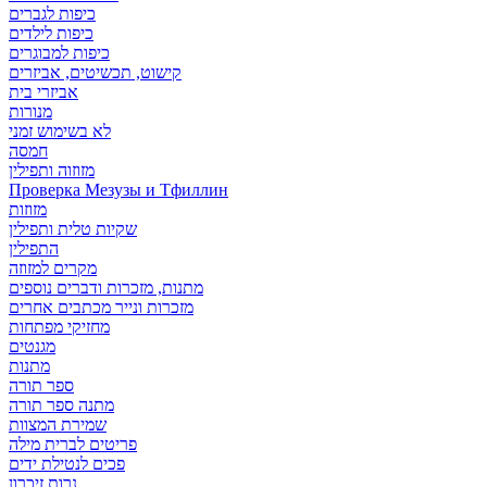
כיפות לגברים
כיפות לילדים
כיפות למבוגרים
קישוט, תכשיטים, אביזרים
אביזרי בית
מנורות
לא בשימוש זמני
חמסה
מזוזוה ותפילין
Проверка Мезузы и Тфиллин
מזוזות
שקיות טלית ותפילין
התפילין
מקרים למזוזה
מתנות, מזכרות ודברים נוספים
מזכרות ונייר מכתבים אחרים
מחזיקי מפתחות
מגנטים
מתנות
ספר תורה
מתנה ספר תורה
שמירת המצוות
פריטים לברית מילה
פכים לנטילת ידים
נרות זיכרון