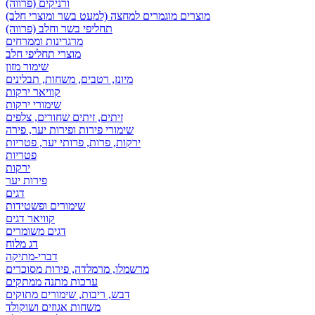
ורניקים (פרווה)
מוצרים מוגמרים למחצה (למעט בשר ומוצרי חלב)
תחליפי בשר וחלב (פרווה)
מרגרינות וממרחים
מוצרי תחליפי חלב
שימור מזון
מיונז, רטבים, משחות, תבלינים
קוויאר ירקות
שימורי ירקות
זיתים, זיתים שחורים, צלפים
שימורי פירות ופירות יער, פירה
ירקות, פרות, פרותי יער, פטריות
פטריות
ירקות
פירות יער
דגים
שימורים ופשטידות
קוויאר דגים
דגים משומרים
דג מלוח
דברי-מתיקה
מרשמלו, מרמלדה, פירות מסוכרים
ערכות מתנה ממתקים
דבש, ריבות, שימורים מתוקים
משחות אגוזים ושוקולד