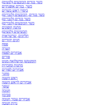
כשר בגדים הכובעים (לנשים)
כשר, בגדים אופנתיים
כיסויי ראש כשרים
כשר בגדים, הכובעים (לגברים)
כשר בגדים (לגברים)
כשר הכובעים (לגברים)
מתנה קופונים
תכשיטים (לנשים)
תליונים, שרשראות
חגים יהודיים
פסח
קערה
אביזרים לפסח
פורים
הומנטשן ומישלואה מנוט
מתנות ומזכרות
אביזרים לפורים
מחגר
ראש השנה
אביזרים לראש השנה
שׁוֹפָר
חנוכה
סביבון
אביזרים עבור חנוכה
נרות חנוכה