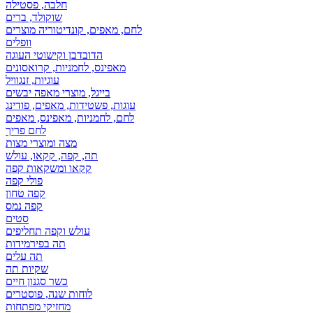
חלבה, פסטילה
שוקולד, ברים
לחם, מאפים, קונדיטוריה מוצרים
וופלים
הדובדבן וקישוטי העוגה
מאפינס, לחמניות, קרואסונים
עוגיות, זנגוויל
בייגל, מוצרי מאפה יבשים
עוגות, פשטידות, מאפים, פודינג
לחם, לחמניות, מאפינס, מאפים
לחם פריך
מצה ומוצרי מצות
תה, קפה, קקאו, עולש
קקאו ומשקאות קפה
פולי קפה
קפה טחון
קפה נמס
סטים
עולש וקפה תחליפים
תה בפירמידות
תה עלים
שקיות תה
כשר סגנון חיים
לוחות שנה, פוסטרים
מחזיקי מפתחות