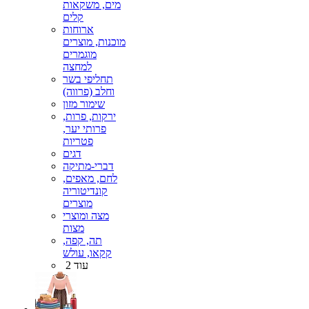
מים, משקאות
קלים
ארוחות
מוכנות, מוצרים
מוגמרים
למחצה
תחליפי בשר
וחלב (פרווה)
שימור מזון
ירקות, פרות,
פרותי יער,
פטריות
דגים
דברי-מתיקה
לחם, מאפים,
קונדיטוריה
מוצרים
מצה ומוצרי
מצות
תה, קפה,
קקאו, עולש
עוד 2