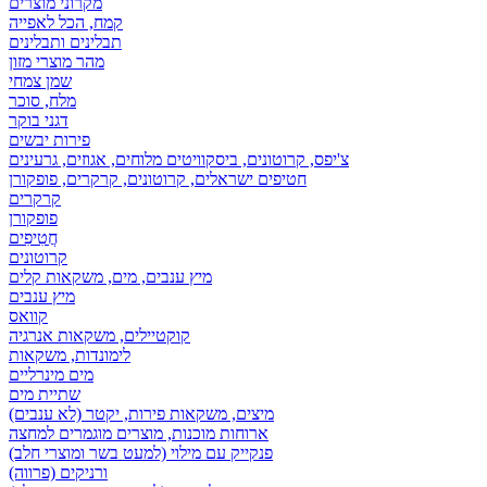
מקרוני מוצרים
קמח, הכל לאפייה
תבלינים ותבלינים
מהר מוצרי מזון
שמן צמחי
מלח, סוכר
דגני בוקר
פירות יבשים
צ'יפס, קרוטונים, ביסקוויטים מלוחים, אגוזים, גרעינים
חטיפים ישראלים, קרוטונים, קרקרים, פופקורן
קרקרים
פופקורן
חֲטִיפִים
קרוטונים
מיץ ענבים, מים, משקאות קלים
מיץ ענבים
קוואס
קוקטיילים, משקאות אנרגיה
לימונדות, משקאות
מים מינרליים
שתיית מים
מיצים, משקאות פירות, יקטר (לא ענבים)
ארוחות מוכנות, מוצרים מוגמרים למחצה
פנקייק עם מילוי (למעט בשר ומוצרי חלב)
ורניקים (פרווה)