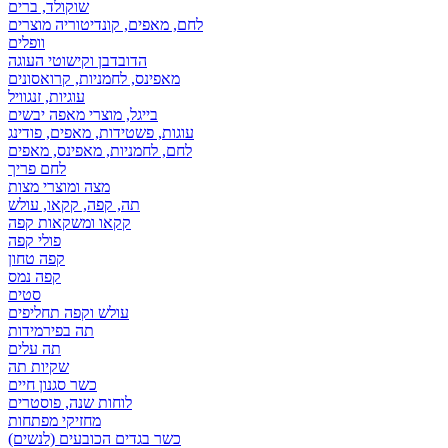
שוקולד, ברים
לחם, מאפים, קונדיטוריה מוצרים
וופלים
הדובדבן וקישוטי העוגה
מאפינס, לחמניות, קרואסונים
עוגיות, זנגוויל
בייגל, מוצרי מאפה יבשים
עוגות, פשטידות, מאפים, פודינג
לחם, לחמניות, מאפינס, מאפים
לחם פריך
מצה ומוצרי מצות
תה, קפה, קקאו, עולש
קקאו ומשקאות קפה
פולי קפה
קפה טחון
קפה נמס
סטים
עולש וקפה תחליפים
תה בפירמידות
תה עלים
שקיות תה
כשר סגנון חיים
לוחות שנה, פוסטרים
מחזיקי מפתחות
כשר בגדים הכובעים (לנשים)