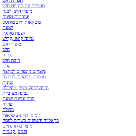
תוצרת חלב
מוצרים עם תוספת חלב
מוצרי חלב, לבנה
יוגורטים וקינוח
משקאות חלב מותסס
שמנת
קצפת מזוגגת
גבינה קוטג ,קָרִישׁ
מוצרי חלב
חלב
גלידה
ריבת חלב
קרם
מוצרים מוגמרים למחצה
מוצרים מוגמרים למחצה
גבינות
גבינה לבנה, פטה, מוצרלה
גבינה מעובדת
קרם וגבינת שמנת
פרווה
מכולת
חומוס, תחינה, פלאפל
בקאלייה וחטיפים כשרים לפסח
מוצרים תזונתיים
דגנים, קטניות