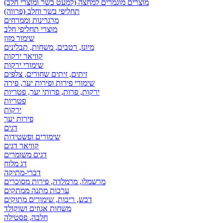
מוצרים מוגמרים למחצה (למעט בשר ומוצרי חלב)
תחליפי בשר וחלב (פרווה)
מרגרינות וממרחים
מוצרי תחליפי חלב
שימור מזון
מיונז, רטבים, משחות, תבלינים
קוויאר ירקות
שימורי ירקות
זיתים, זיתים שחורים, צלפים
שימורי פירות ופירות יער, פירה
ירקות, פרות, פרותי יער, פטריות
פטריות
ירקות
פירות יער
דגים
שימורים ופשטידות
קוויאר דגים
דגים משומרים
דג מלוח
דברי-מתיקה
מרשמלו, מרמלדה, פירות מסוכרים
ערכות מתנה ממתקים
דבש, ריבות, שימורים מתוקים
משחות אגוזים ושוקולד
חלבה, פסטילה