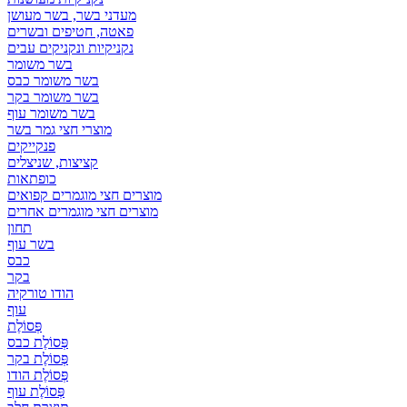
מעדני בשר, בשר מעושן
פאטה, חטיפים ובשרים
נקניקיות ונקניקים עבים
בשר משומר
בשר משומר כבס
בשר משומר בקר
בשר משומר עוף
מוצרי חצי גמר בשר
פנקייקים
קציצות, שניצלים
כופתאות
מוצרים חצי מוגמרים קפואים
מוצרים חצי מוגמרים אחרים
תחון
בשר עוף
כבס
בקר
הודו טורקיה
עוף
פְּסוֹלֶת
פְּסוֹלֶת כבס
פְּסוֹלֶת בקר
פְּסוֹלֶת הודו
פְּסוֹלֶת עוף