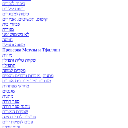
כיפות לגברים
כיפות לילדים
כיפות למבוגרים
קישוט, תכשיטים, אביזרים
אביזרי בית
מנורות
לא בשימוש זמני
חמסה
מזוזוה ותפילין
Проверка Мезузы и Тфиллин
מזוזות
שקיות טלית ותפילין
התפילין
מקרים למזוזה
מתנות, מזכרות ודברים נוספים
מזכרות ונייר מכתבים אחרים
מחזיקי מפתחות
מגנטים
מתנות
ספר תורה
מתנה ספר תורה
שמירת המצוות
פריטים לברית מילה
פכים לנטילת ידים
נרות זיכרון