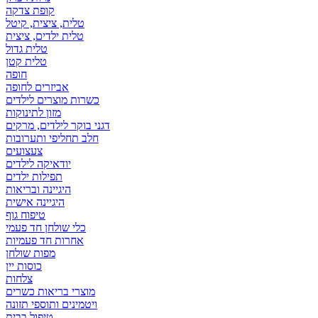
קופת צדקה
טלית, ציצית, קיטל
טלית ילדים, ציצית
טלית גדול
טלית קטן
אביזרים לחופה
כשרות מוצרים לילדים
מזון לתינוקות
דגני בוקר לילדים, מרקים
חלב תחליפי ותערובות
צעצועים
יודאיקה לילדים
תפילות ילדים
היגיינה ובריאות
היגיינה אישית
טיפוח גוף
כלי שולחן חד פעמי
אחרות חד פעמיות
מפות שולחן
כוסות יין
צלחות
מוצרי בריאות כשרים
ויטמינים ותוספי תזונה
טיפול בבית