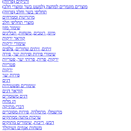
ורניקים (פרווה)
מוצרים מוגמרים למחצה (למעט בשר ומוצרי חלב)
תחליפי בשר וחלב (פרווה)
מרגרינות וממרחים
מוצרי תחליפי חלב
שימור מזון
מיונז, רטבים, משחות, תבלינים
קוויאר ירקות
שימורי ירקות
זיתים, זיתים שחורים, צלפים
שימורי פירות ופירות יער, פירה
ירקות, פרות, פרותי יער, פטריות
פטריות
ירקות
פירות יער
דגים
שימורים ופשטידות
קוויאר דגים
דגים משומרים
דג מלוח
דברי-מתיקה
מרשמלו, מרמלדה, פירות מסוכרים
ערכות מתנה ממתקים
דבש, ריבות, שימורים מתוקים
משחות אגוזים ושוקולד