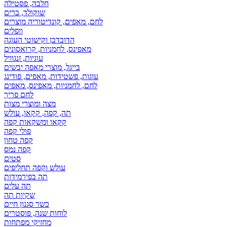
חלבה, פסטילה
שוקולד, ברים
לחם, מאפים, קונדיטוריה מוצרים
וופלים
הדובדבן וקישוטי העוגה
מאפינס, לחמניות, קרואסונים
עוגיות, זנגוויל
בייגל, מוצרי מאפה יבשים
עוגות, פשטידות, מאפים, פודינג
לחם, לחמניות, מאפינס, מאפים
לחם פריך
מצה ומוצרי מצות
תה, קפה, קקאו, עולש
קקאו ומשקאות קפה
פולי קפה
קפה טחון
קפה נמס
סטים
עולש וקפה תחליפים
תה בפירמידות
תה עלים
שקיות תה
כשר סגנון חיים
לוחות שנה, פוסטרים
מחזיקי מפתחות