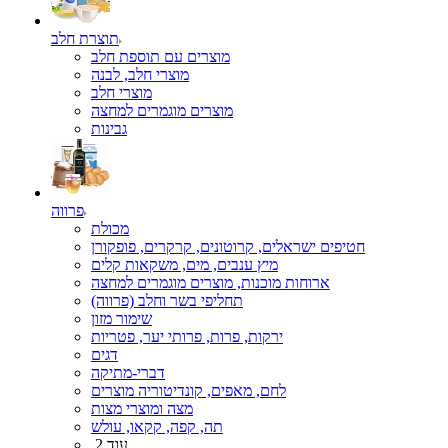
תוצרת חלב
מוצרים עם תוספת חלב
מוצרי חלב, לבנה
מוצרי חלב
מוצרים מוגמרים למחצה
גבינות
פרווה
מכולת
חטיפים ישראלים, קרוטונים, קרקרים, פופקורן
מיץ ענבים, מים, משקאות קלים
ארוחות מוכנות, מוצרים מוגמרים למחצה
תחליפי בשר וחלב (פרווה)
שימור מזון
ירקות, פרות, פרותי יער, פטריות
דגים
דברי-מתיקה
לחם, מאפים, קונדיטוריה מוצרים
מצה ומוצרי מצות
תה, קפה, קקאו, עולש
עוד 2