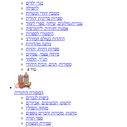
בגדי ילדים
לתפילה
מטבח יהודי וכשרות
ספרות בדיונית יהודית
עברית-מילונים, שיחון, ספרי לימוד
אמנות חזותית. ליתוגרפיה
היסטורי לספרות
היהדות בעולם המודרני
מתנה מהדורות
ספרות דתית, יהדות
פיתוח עצמי, עסקים
תנ"ך, תלמוד
מסורות, חגים, הבית היהודי
עוד 4
המסורת היהודית
כיפות לגברים
קישוט, תכשיטים, אביזרים
מזוזוה ותפילין
מתנות, מזכרות ודברים נוספים
ספר תורה
שמירת המצוות