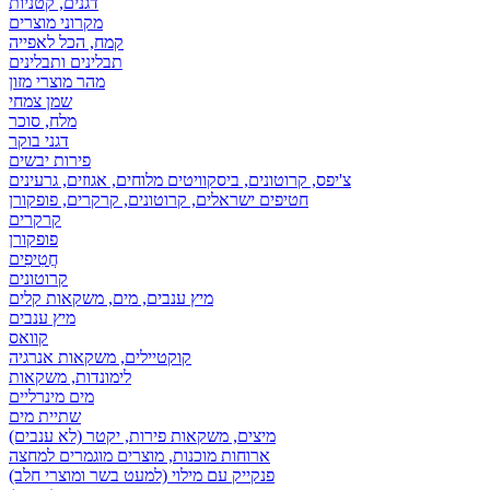
דגנים, קטניות
מקרוני מוצרים
קמח, הכל לאפייה
תבלינים ותבלינים
מהר מוצרי מזון
שמן צמחי
מלח, סוכר
דגני בוקר
פירות יבשים
צ'יפס, קרוטונים, ביסקוויטים מלוחים, אגוזים, גרעינים
חטיפים ישראלים, קרוטונים, קרקרים, פופקורן
קרקרים
פופקורן
חֲטִיפִים
קרוטונים
מיץ ענבים, מים, משקאות קלים
מיץ ענבים
קוואס
קוקטיילים, משקאות אנרגיה
לימונדות, משקאות
מים מינרליים
שתיית מים
מיצים, משקאות פירות, יקטר (לא ענבים)
ארוחות מוכנות, מוצרים מוגמרים למחצה
פנקייק עם מילוי (למעט בשר ומוצרי חלב)