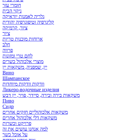
חומרי עזר
ניקוי הבית
גלריה לאמנות יודאיקה
קליגרפיה וטיפוגרפיה יהודית
ציור, קרמיקה
ציור
ארוחות מוכנות טריות
חלב
פרווה
לחם טרי ומזונות
מוצרי אלכוהול כשרים
יין, שמפניה, משקאות יין
Вино
Шампанское
וודקות וודקות מיוחדות
Ликеро-водочные изделия
משקאות בירה ובירה, סיידר, פויר, יין דבש
Пиво
Сидр
משקאות אלכוהוליים חזקים אחרים
משקאות דלי אלכוהול אחרים
פרויקט וכשרות
למה אנחנו עושים את זה
על אוכל כשר