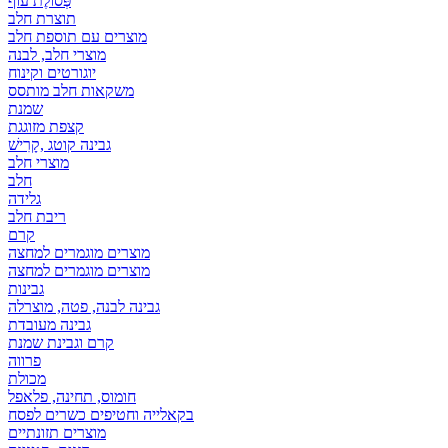
פְּסוֹלֶת עוף
תוצרת חלב
מוצרים עם תוספת חלב
מוצרי חלב, לבנה
יוגורטים וקינוח
משקאות חלב מותסס
שמנת
קצפת מזוגגת
גבינה קוטג ,קָרִישׁ
מוצרי חלב
חלב
גלידה
ריבת חלב
קרם
מוצרים מוגמרים למחצה
מוצרים מוגמרים למחצה
גבינות
גבינה לבנה, פטה, מוצרלה
גבינה מעובדת
קרם וגבינת שמנת
פרווה
מכולת
חומוס, תחינה, פלאפל
בקאלייה וחטיפים כשרים לפסח
מוצרים תזונתיים