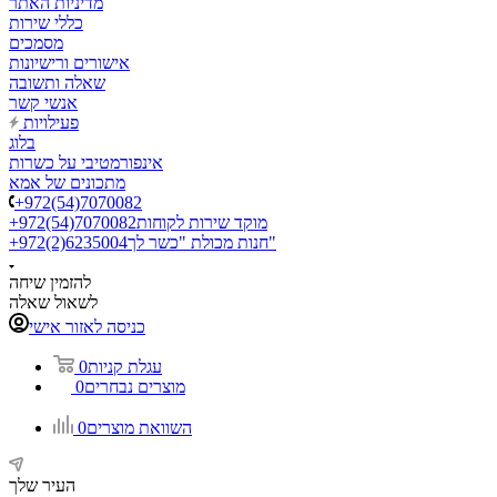
מדיניות האתר
כללי שירות
מסמכים
אישורים ורישיונות
שאלה ותשובה
אנשי קשר
פעילויות
בלוג
אינפורמטיבי על כשרות
מתכונים של אמא
+972(54)7070082
מוקד שירות לקוחות
+972(54)7070082
חנות מכולת "כשר לך"
+972(2)6235004
להזמין שיחה
לשאול שאלה
כניסה לאזור אישי
עגלת קניות
0
מוצרים נבחרים
0
השוואת מוצרים
0
העיר שלך