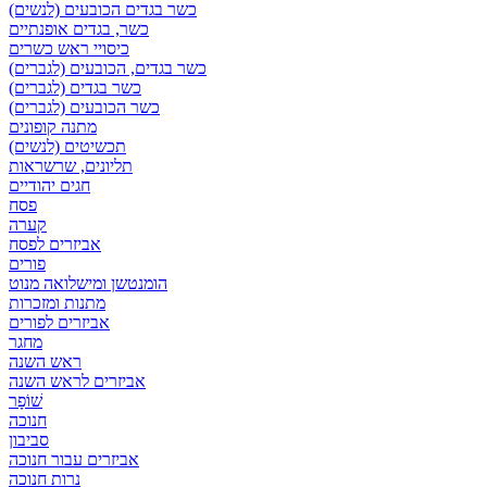
כשר בגדים הכובעים (לנשים)
כשר, בגדים אופנתיים
כיסויי ראש כשרים
כשר בגדים, הכובעים (לגברים)
כשר בגדים (לגברים)
כשר הכובעים (לגברים)
מתנה קופונים
תכשיטים (לנשים)
תליונים, שרשראות
חגים יהודיים
פסח
קערה
אביזרים לפסח
פורים
הומנטשן ומישלואה מנוט
מתנות ומזכרות
אביזרים לפורים
מחגר
ראש השנה
אביזרים לראש השנה
שׁוֹפָר
חנוכה
סביבון
אביזרים עבור חנוכה
נרות חנוכה