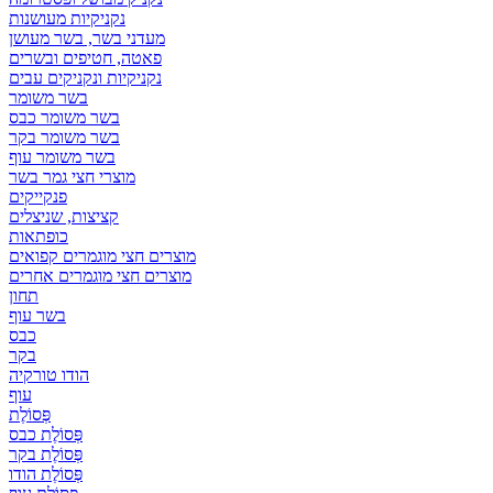
נקניקיות מעושנות
מעדני בשר, בשר מעושן
פאטה, חטיפים ובשרים
נקניקיות ונקניקים עבים
בשר משומר
בשר משומר כבס
בשר משומר בקר
בשר משומר עוף
מוצרי חצי גמר בשר
פנקייקים
קציצות, שניצלים
כופתאות
מוצרים חצי מוגמרים קפואים
מוצרים חצי מוגמרים אחרים
תחון
בשר עוף
כבס
בקר
הודו טורקיה
עוף
פְּסוֹלֶת
פְּסוֹלֶת כבס
פְּסוֹלֶת בקר
פְּסוֹלֶת הודו