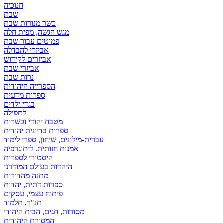
חנוכיה
שבת
כשר מנורות שבת
מגש הגשה, מפית חלה
פמוטים עבור שבת
אביזרי להבדלה
אביזרים לקידוש
אביזרי שבת
נרות שבת
הספרייה היהודית
ספרות מדעית
בגדי ילדים
לתפילה
מטבח יהודי וכשרות
ספרות בדיונית יהודית
עברית-מילונים, שיחון, ספרי לימוד
אמנות חזותית. ליתוגרפיה
היסטורי לספרות
היהדות בעולם המודרני
מתנה מהדורות
ספרות דתית, יהדות
פיתוח עצמי, עסקים
תנ"ך, תלמוד
מסורות, חגים, הבית היהודי
המסורת היהודית