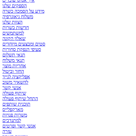
איך אנחנו עובדים
הספקים שלנו
מידע על הסמכה כשרה
משלוח גיאוגרפיה
הצוות שלנו
חדשות כשרות
למשתמשים
שאלון הקונה
סטים ומבצעים מיוחדים
סעיפי הנפקת סחורות
תנאי תשלום
תנאי משלוח
אחריות מוצר
החזר וביטול
אפליקציה לנייד
להשאיר משוב
אנשי קשר
שיתוף פעולה
התחל שיתוף פעולה
תוכנית שותפים
מארקפלייס
משרות פנויות
למתנדבים
אנשי קשר ופרטים
עזרה