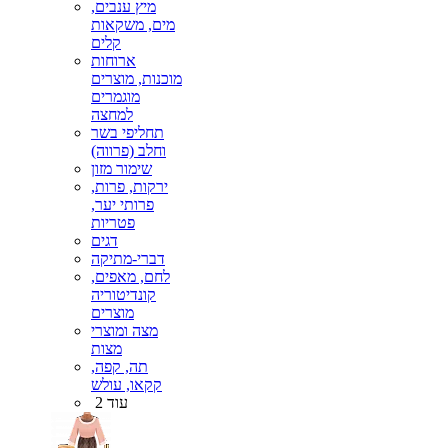
מיץ ענבים,
מים, משקאות
קלים
ארוחות
מוכנות, מוצרים
מוגמרים
למחצה
תחליפי בשר
וחלב (פרווה)
שימור מזון
ירקות, פרות,
פרותי יער,
פטריות
דגים
דברי-מתיקה
לחם, מאפים,
קונדיטוריה
מוצרים
מצה ומוצרי
מצות
תה, קפה,
קקאו, עולש
עוד 2