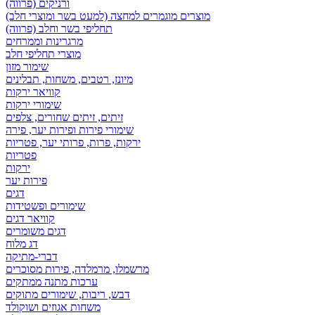
ורניקים (פרווה)
מוצרים מוגמרים למחצה (למעט בשר ומוצרי חלב)
תחליפי בשר וחלב (פרווה)
מרגרינות וממרחים
מוצרי תחליפי חלב
שימור מזון
מיונז, רטבים, משחות, תבלינים
קוויאר ירקות
שימורי ירקות
זיתים, זיתים שחורים, צלפים
שימורי פירות ופירות יער, פירה
ירקות, פרות, פרותי יער, פטריות
פטריות
ירקות
פירות יער
דגים
שימורים ופשטידות
קוויאר דגים
דגים משומרים
דג מלוח
דברי-מתיקה
מרשמלו, מרמלדה, פירות מסוכרים
ערכות מתנה ממתקים
דבש, ריבות, שימורים מתוקים
משחות אגוזים ושוקולד