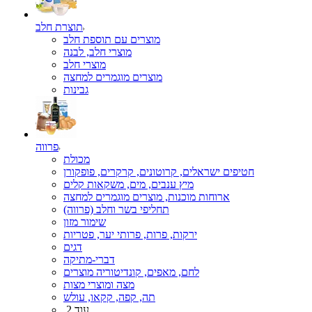
תוצרת חלב
מוצרים עם תוספת חלב
מוצרי חלב, לבנה
מוצרי חלב
מוצרים מוגמרים למחצה
גבינות
פרווה
מכולת
חטיפים ישראלים, קרוטונים, קרקרים, פופקורן
מיץ ענבים, מים, משקאות קלים
ארוחות מוכנות, מוצרים מוגמרים למחצה
תחליפי בשר וחלב (פרווה)
שימור מזון
ירקות, פרות, פרותי יער, פטריות
דגים
דברי-מתיקה
לחם, מאפים, קונדיטוריה מוצרים
מצה ומוצרי מצות
תה, קפה, קקאו, עולש
עוד 2