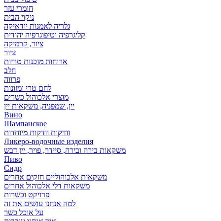
חומרי עזר
ניקוי הבית
גלריה לאמנות יודאיקה
קליגרפיה וטיפוגרפיה יהודית
ציור, קרמיקה
ציור
ארוחות מוכנות טריות
חלב
פרווה
לחם טרי ומזונות
מוצרי אלכוהול כשרים
יין, שמפניה, משקאות יין
Вино
Шампанское
וודקות וודקות מיוחדות
Ликеро-водочные изделия
משקאות בירה ובירה, סיידר, פויר, יין דבש
Пиво
Сидр
משקאות אלכוהוליים חזקים אחרים
משקאות דלי אלכוהול אחרים
פרויקט וכשרות
למה אנחנו עושים את זה
על אוכל כשר