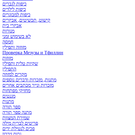
כיפות לגברים
כיפות לילדים
כיפות למבוגרים
קישוט, תכשיטים, אביזרים
אביזרי בית
מנורות
לא בשימוש זמני
חמסה
מזוזוה ותפילין
Проверка Мезузы и Тфиллин
מזוזות
שקיות טלית ותפילין
התפילין
מקרים למזוזה
מתנות, מזכרות ודברים נוספים
מזכרות ונייר מכתבים אחרים
מחזיקי מפתחות
מגנטים
מתנות
ספר תורה
מתנה ספר תורה
שמירת המצוות
פריטים לברית מילה
פכים לנטילת ידים
נרות זיכרון