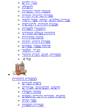
בגדי ילדים
לתפילה
מטבח יהודי וכשרות
ספרות בדיונית יהודית
עברית-מילונים, שיחון, ספרי לימוד
אמנות חזותית. ליתוגרפיה
היסטורי לספרות
היהדות בעולם המודרני
מתנה מהדורות
ספרות דתית, יהדות
פיתוח עצמי, עסקים
תנ"ך, תלמוד
מסורות, חגים, הבית היהודי
עוד 4
המסורת היהודית
כיפות לגברים
קישוט, תכשיטים, אביזרים
מזוזוה ותפילין
מתנות, מזכרות ודברים נוספים
ספר תורה
שמירת המצוות