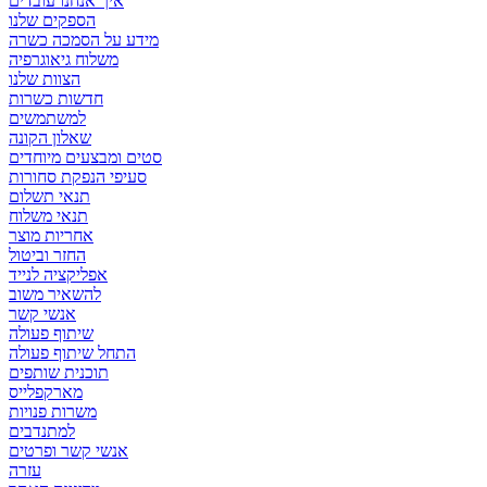
איך אנחנו עובדים
הספקים שלנו
מידע על הסמכה כשרה
משלוח גיאוגרפיה
הצוות שלנו
חדשות כשרות
למשתמשים
שאלון הקונה
סטים ומבצעים מיוחדים
סעיפי הנפקת סחורות
תנאי תשלום
תנאי משלוח
אחריות מוצר
החזר וביטול
אפליקציה לנייד
להשאיר משוב
אנשי קשר
שיתוף פעולה
התחל שיתוף פעולה
תוכנית שותפים
מארקפלייס
משרות פנויות
למתנדבים
אנשי קשר ופרטים
עזרה