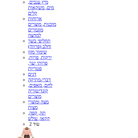
מיץ ענבים,
מים, משקאות
קלים
ארוחות
מוכנות, מוצרים
מוגמרים
למחצה
תחליפי בשר
וחלב (פרווה)
שימור מזון
ירקות, פרות,
פרותי יער,
פטריות
דגים
דברי-מתיקה
לחם, מאפים,
קונדיטוריה
מוצרים
מצה ומוצרי
מצות
תה, קפה,
קקאו, עולש
עוד 2