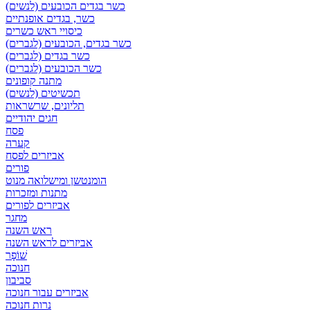
כשר בגדים הכובעים (לנשים)
כשר, בגדים אופנתיים
כיסויי ראש כשרים
כשר בגדים, הכובעים (לגברים)
כשר בגדים (לגברים)
כשר הכובעים (לגברים)
מתנה קופונים
תכשיטים (לנשים)
תליונים, שרשראות
חגים יהודיים
פסח
קערה
אביזרים לפסח
פורים
הומנטשן ומישלואה מנוט
מתנות ומזכרות
אביזרים לפורים
מחגר
ראש השנה
אביזרים לראש השנה
שׁוֹפָר
חנוכה
סביבון
אביזרים עבור חנוכה
נרות חנוכה