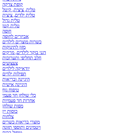
קופת צדקה
טלית, ציצית, קיטל
טלית ילדים, ציצית
טלית גדול
טלית קטן
אביזרים לחופה
כשרות מוצרים לילדים
מזון לתינוקות
דגני בוקר לילדים, מרקים
חלב תחליפי ותערובות
צעצועים
יודאיקה לילדים
תפילות ילדים
היגיינה ובריאות
היגיינה אישית
טיפוח גוף
כלי שולחן חד פעמי
אחרות חד פעמיות
מפות שולחן
כוסות יין
צלחות
מוצרי בריאות כשרים
ויטמינים ותוספי תזונה
טיפול בבית