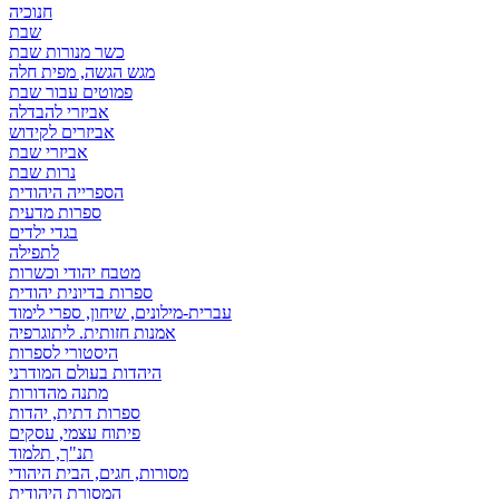
חנוכיה
שבת
כשר מנורות שבת
מגש הגשה, מפית חלה
פמוטים עבור שבת
אביזרי להבדלה
אביזרים לקידוש
אביזרי שבת
נרות שבת
הספרייה היהודית
ספרות מדעית
בגדי ילדים
לתפילה
מטבח יהודי וכשרות
ספרות בדיונית יהודית
עברית-מילונים, שיחון, ספרי לימוד
אמנות חזותית. ליתוגרפיה
היסטורי לספרות
היהדות בעולם המודרני
מתנה מהדורות
ספרות דתית, יהדות
פיתוח עצמי, עסקים
תנ"ך, תלמוד
מסורות, חגים, הבית היהודי
המסורת היהודית