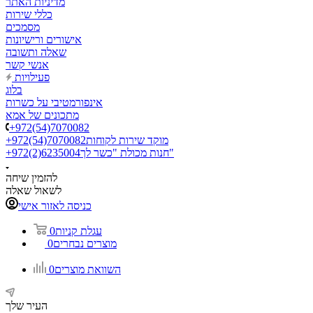
מדיניות האתר
כללי שירות
מסמכים
אישורים ורישיונות
שאלה ותשובה
אנשי קשר
פעילויות
בלוג
אינפורמטיבי על כשרות
מתכונים של אמא
+972(54)7070082
מוקד שירות לקוחות
+972(54)7070082
חנות מכולת "כשר לך"
+972(2)6235004
להזמין שיחה
לשאול שאלה
כניסה לאזור אישי
עגלת קניות
0
מוצרים נבחרים
0
השוואת מוצרים
0
העיר שלך