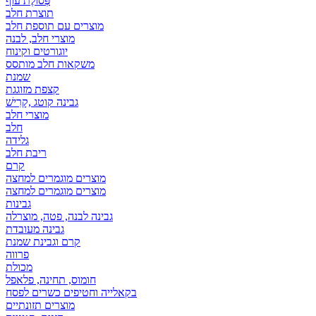
פְּסוֹלֶת עוף
תוצרת חלב
מוצרים עם תוספת חלב
מוצרי חלב, לבנה
יוגורטים וקינוח
משקאות חלב מותסס
שמנת
קצפת מזוגגת
גבינה קוטג ,קָרִישׁ
מוצרי חלב
חלב
גלידה
ריבת חלב
קרם
מוצרים מוגמרים למחצה
מוצרים מוגמרים למחצה
גבינות
גבינה לבנה, פטה, מוצרלה
גבינה מעובדת
קרם וגבינת שמנת
פרווה
מכולת
חומוס, תחינה, פלאפל
בקאלייה וחטיפים כשרים לפסח
מוצרים תזונתיים