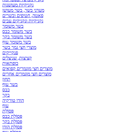
נקניקיות מעושנות
מעדני בשר, בשר מעושן
פאטה, חטיפים ובשרים
נקניקיות ונקניקים עבים
בשר משומר
בשר משומר כבס
בשר משומר בקר
בשר משומר עוף
מוצרי חצי גמר בשר
פנקייקים
קציצות, שניצלים
כופתאות
מוצרים חצי מוגמרים קפואים
מוצרים חצי מוגמרים אחרים
תחון
בשר עוף
כבס
בקר
הודו טורקיה
עוף
פְּסוֹלֶת
פְּסוֹלֶת כבס
פְּסוֹלֶת בקר
פְּסוֹלֶת הודו