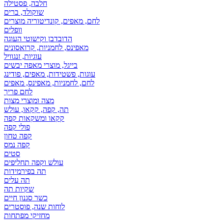
חלבה, פסטילה
שוקולד, ברים
לחם, מאפים, קונדיטוריה מוצרים
וופלים
הדובדבן וקישוטי העוגה
מאפינס, לחמניות, קרואסונים
עוגיות, זנגוויל
בייגל, מוצרי מאפה יבשים
עוגות, פשטידות, מאפים, פודינג
לחם, לחמניות, מאפינס, מאפים
לחם פריך
מצה ומוצרי מצות
תה, קפה, קקאו, עולש
קקאו ומשקאות קפה
פולי קפה
קפה טחון
קפה נמס
סטים
עולש וקפה תחליפים
תה בפירמידות
תה עלים
שקיות תה
כשר סגנון חיים
לוחות שנה, פוסטרים
מחזיקי מפתחות