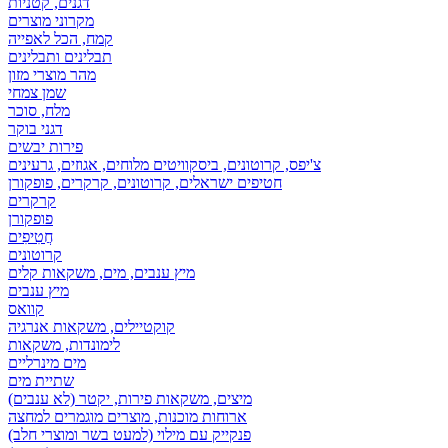
דגנים, קטניות
מקרוני מוצרים
קמח, הכל לאפייה
תבלינים ותבלינים
מהר מוצרי מזון
שמן צמחי
מלח, סוכר
דגני בוקר
פירות יבשים
צ'יפס, קרוטונים, ביסקוויטים מלוחים, אגוזים, גרעינים
חטיפים ישראלים, קרוטונים, קרקרים, פופקורן
קרקרים
פופקורן
חֲטִיפִים
קרוטונים
מיץ ענבים, מים, משקאות קלים
מיץ ענבים
קוואס
קוקטיילים, משקאות אנרגיה
לימונדות, משקאות
מים מינרליים
שתיית מים
מיצים, משקאות פירות, יקטר (לא ענבים)
ארוחות מוכנות, מוצרים מוגמרים למחצה
פנקייק עם מילוי (למעט בשר ומוצרי חלב)