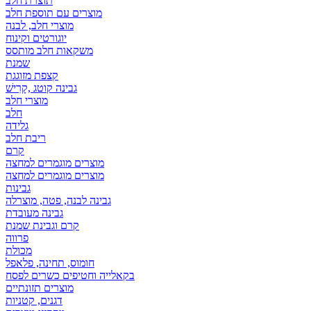
תוצרת חלב
מוצרים עם תוספת חלב
מוצרי חלב, לבנה
יוגורטים וקינוח
משקאות חלב מותסס
שמנת
קצפת מזוגגת
גבינה קוטג ,קָרִישׁ
מוצרי חלב
חלב
גלידה
ריבת חלב
קרם
מוצרים מוגמרים למחצה
מוצרים מוגמרים למחצה
גבינות
גבינה לבנה, פטה, מוצרלה
גבינה מעובדת
קרם וגבינת שמנת
פרווה
מכולת
חומוס, תחינה, פלאפל
בקאלייה וחטיפים כשרים לפסח
מוצרים תזונתיים
דגנים, קטניות