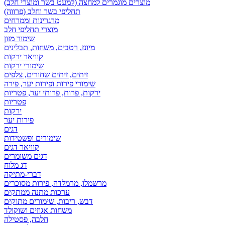
מוצרים מוגמרים למחצה (למעט בשר ומוצרי חלב)
תחליפי בשר וחלב (פרווה)
מרגרינות וממרחים
מוצרי תחליפי חלב
שימור מזון
מיונז, רטבים, משחות, תבלינים
קוויאר ירקות
שימורי ירקות
זיתים, זיתים שחורים, צלפים
שימורי פירות ופירות יער, פירה
ירקות, פרות, פרותי יער, פטריות
פטריות
ירקות
פירות יער
דגים
שימורים ופשטידות
קוויאר דגים
דגים משומרים
דג מלוח
דברי-מתיקה
מרשמלו, מרמלדה, פירות מסוכרים
ערכות מתנה ממתקים
דבש, ריבות, שימורים מתוקים
משחות אגוזים ושוקולד
חלבה, פסטילה