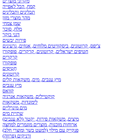
מקרוני מוצרים
קמח, הכל לאפייה
תבלינים ותבלינים
מהר מוצרי מזון
שמן צמחי
מלח, סוכר
דגני בוקר
פירות יבשים
צ'יפס, קרוטונים, ביסקוויטים מלוחים, אגוזים, גרעינים
חטיפים ישראלים, קרוטונים, קרקרים, פופקורן
קרקרים
פופקורן
חֲטִיפִים
קרוטונים
מיץ ענבים, מים, משקאות קלים
מיץ ענבים
קוואס
קוקטיילים, משקאות אנרגיה
לימונדות, משקאות
מים מינרליים
שתיית מים
מיצים, משקאות פירות, יקטר (לא ענבים)
ארוחות מוכנות, מוצרים מוגמרים למחצה
פנקייק עם מילוי (למעט בשר ומוצרי חלב)
ורניקים (פרווה)