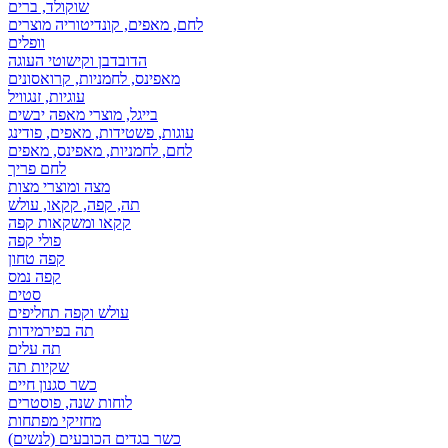
שוקולד, ברים
לחם, מאפים, קונדיטוריה מוצרים
וופלים
הדובדבן וקישוטי העוגה
מאפינס, לחמניות, קרואסונים
עוגיות, זנגוויל
בייגל, מוצרי מאפה יבשים
עוגות, פשטידות, מאפים, פודינג
לחם, לחמניות, מאפינס, מאפים
לחם פריך
מצה ומוצרי מצות
תה, קפה, קקאו, עולש
קקאו ומשקאות קפה
פולי קפה
קפה טחון
קפה נמס
סטים
עולש וקפה תחליפים
תה בפירמידות
תה עלים
שקיות תה
כשר סגנון חיים
לוחות שנה, פוסטרים
מחזיקי מפתחות
כשר בגדים הכובעים (לנשים)