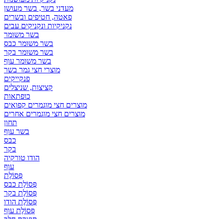
מעדני בשר, בשר מעושן
פאטה, חטיפים ובשרים
נקניקיות ונקניקים עבים
בשר משומר
בשר משומר כבס
בשר משומר בקר
בשר משומר עוף
מוצרי חצי גמר בשר
פנקייקים
קציצות, שניצלים
כופתאות
מוצרים חצי מוגמרים קפואים
מוצרים חצי מוגמרים אחרים
תחון
בשר עוף
כבס
בקר
הודו טורקיה
עוף
פְּסוֹלֶת
פְּסוֹלֶת כבס
פְּסוֹלֶת בקר
פְּסוֹלֶת הודו
פְּסוֹלֶת עוף