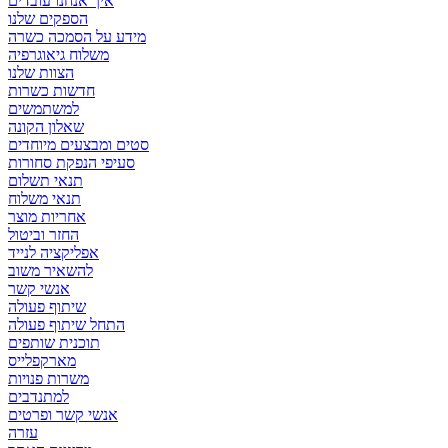
איך אנחנו עובדים
הספקים שלנו
מידע על הסמכה כשרה
משלוח גיאוגרפיה
הצוות שלנו
חדשות כשרות
למשתמשים
שאלון הקונה
סטים ומבצעים מיוחדים
סעיפי הנפקת סחורות
תנאי תשלום
תנאי משלוח
אחריות מוצר
החזר וביטול
אפליקציה לנייד
להשאיר משוב
אנשי קשר
שיתוף פעולה
התחל שיתוף פעולה
תוכנית שותפים
מארקפלייס
משרות פנויות
למתנדבים
אנשי קשר ופרטים
עזרה