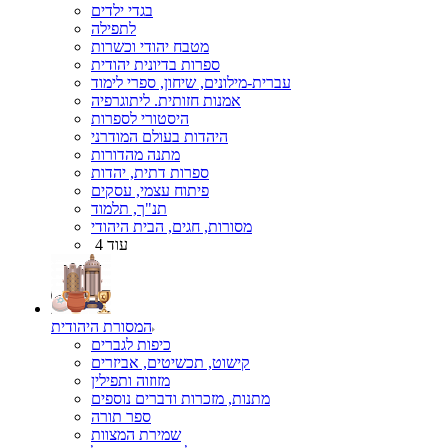
בגדי ילדים
לתפילה
מטבח יהודי וכשרות
ספרות בדיונית יהודית
עברית-מילונים, שיחון, ספרי לימוד
אמנות חזותית. ליתוגרפיה
היסטורי לספרות
היהדות בעולם המודרני
מתנה מהדורות
ספרות דתית, יהדות
פיתוח עצמי, עסקים
תנ"ך, תלמוד
מסורות, חגים, הבית היהודי
עוד 4
המסורת היהודית
כיפות לגברים
קישוט, תכשיטים, אביזרים
מזוזוה ותפילין
מתנות, מזכרות ודברים נוספים
ספר תורה
שמירת המצוות