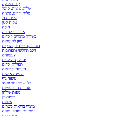
קופת צדקה
טלית, ציצית, קיטל
טלית ילדים, ציצית
טלית גדול
טלית קטן
אביזרים לחופה
כשרות מוצרים לילדים
מזון לתינוקות
דגני בוקר לילדים, מרקים
חלב תחליפי ותערובות
צעצועים
יודאיקה לילדים
תפילות ילדים
היגיינה ובריאות
היגיינה אישית
טיפוח גוף
כלי שולחן חד פעמי
אחרות חד פעמיות
מפות שולחן
כוסות יין
צלחות
מוצרי בריאות כשרים
ויטמינים ותוספי תזונה
טיפול בבית