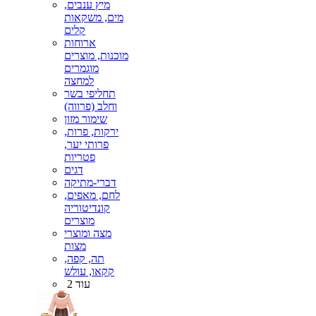
מיץ ענבים,
מים, משקאות
קלים
ארוחות
מוכנות, מוצרים
מוגמרים
למחצה
תחליפי בשר
וחלב (פרווה)
שימור מזון
ירקות, פרות,
פרותי יער,
פטריות
דגים
דברי-מתיקה
לחם, מאפים,
קונדיטוריה
מוצרים
מצה ומוצרי
מצות
תה, קפה,
קקאו, עולש
עוד 2