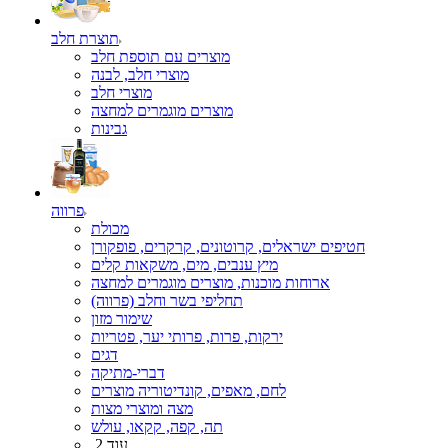
תוצרת חלב
מוצרים עם תוספת חלב
מוצרי חלב, לבנה
מוצרי חלב
מוצרים מוגמרים למחצה
גבינות
פרווה
מכולת
חטיפים ישראלים, קרוטונים, קרקרים, פופקורן
מיץ ענבים, מים, משקאות קלים
ארוחות מוכנות, מוצרים מוגמרים למחצה
תחליפי בשר וחלב (פרווה)
שימור מזון
ירקות, פרות, פרותי יער, פטריות
דגים
דברי-מתיקה
לחם, מאפים, קונדיטוריה מוצרים
מצה ומוצרי מצות
תה, קפה, קקאו, עולש
עוד 2