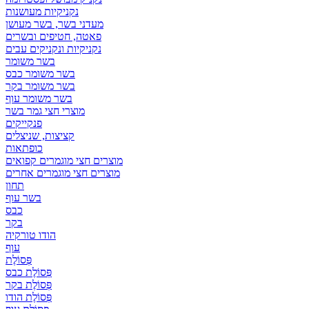
נקניקיות מעושנות
מעדני בשר, בשר מעושן
פאטה, חטיפים ובשרים
נקניקיות ונקניקים עבים
בשר משומר
בשר משומר כבס
בשר משומר בקר
בשר משומר עוף
מוצרי חצי גמר בשר
פנקייקים
קציצות, שניצלים
כופתאות
מוצרים חצי מוגמרים קפואים
מוצרים חצי מוגמרים אחרים
תחון
בשר עוף
כבס
בקר
הודו טורקיה
עוף
פְּסוֹלֶת
פְּסוֹלֶת כבס
פְּסוֹלֶת בקר
פְּסוֹלֶת הודו