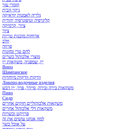
חומרי עזר
ניקוי הבית
גלריה לאמנות יודאיקה
קליגרפיה וטיפוגרפיה יהודית
ציור, קרמיקה
ציור
ארוחות מוכנות טריות
חלב
פרווה
לחם טרי ומזונות
מוצרי אלכוהול כשרים
יין, שמפניה, משקאות יין
Вино
Шампанское
וודקות וודקות מיוחדות
Ликеро-водочные изделия
משקאות בירה ובירה, סיידר, פויר, יין דבש
Пиво
Сидр
משקאות אלכוהוליים חזקים אחרים
משקאות דלי אלכוהול אחרים
פרויקט וכשרות
למה אנחנו עושים את זה
על אוכל כשר