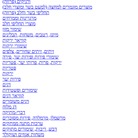
ורניקים (פרווה)
מוצרים מוגמרים למחצה (למעט בשר ומוצרי חלב)
תחליפי בשר וחלב (פרווה)
מרגרינות וממרחים
מוצרי תחליפי חלב
שימור מזון
מיונז, רטבים, משחות, תבלינים
קוויאר ירקות
שימורי ירקות
זיתים, זיתים שחורים, צלפים
שימורי פירות ופירות יער, פירה
ירקות, פרות, פרותי יער, פטריות
פטריות
ירקות
פירות יער
דגים
שימורים ופשטידות
קוויאר דגים
דגים משומרים
דג מלוח
דברי-מתיקה
מרשמלו, מרמלדה, פירות מסוכרים
ערכות מתנה ממתקים
דבש, ריבות, שימורים מתוקים
משחות אגוזים ושוקולד