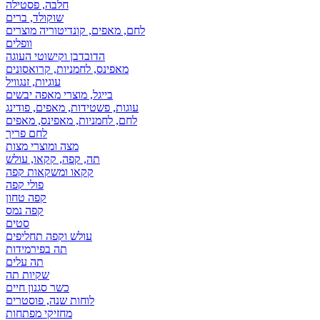
חלבה, פסטילה
שוקולד, ברים
לחם, מאפים, קונדיטוריה מוצרים
וופלים
הדובדבן וקישוטי העוגה
מאפינס, לחמניות, קרואסונים
עוגיות, זנגוויל
בייגל, מוצרי מאפה יבשים
עוגות, פשטידות, מאפים, פודינג
לחם, לחמניות, מאפינס, מאפים
לחם פריך
מצה ומוצרי מצות
תה, קפה, קקאו, עולש
קקאו ומשקאות קפה
פולי קפה
קפה טחון
קפה נמס
סטים
עולש וקפה תחליפים
תה בפירמידות
תה עלים
שקיות תה
כשר סגנון חיים
לוחות שנה, פוסטרים
מחזיקי מפתחות