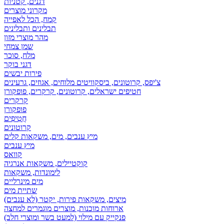
דגנים, קטניות
מקרוני מוצרים
קמח, הכל לאפייה
תבלינים ותבלינים
מהר מוצרי מזון
שמן צמחי
מלח, סוכר
דגני בוקר
פירות יבשים
צ'יפס, קרוטונים, ביסקוויטים מלוחים, אגוזים, גרעינים
חטיפים ישראלים, קרוטונים, קרקרים, פופקורן
קרקרים
פופקורן
חֲטִיפִים
קרוטונים
מיץ ענבים, מים, משקאות קלים
מיץ ענבים
קוואס
קוקטיילים, משקאות אנרגיה
לימונדות, משקאות
מים מינרליים
שתיית מים
מיצים, משקאות פירות, יקטר (לא ענבים)
ארוחות מוכנות, מוצרים מוגמרים למחצה
פנקייק עם מילוי (למעט בשר ומוצרי חלב)