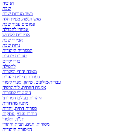
חנוכיה
שבת
כשר מנורות שבת
מגש הגשה, מפית חלה
פמוטים עבור שבת
אביזרי להבדלה
אביזרים לקידוש
אביזרי שבת
נרות שבת
הספרייה היהודית
ספרות מדעית
בגדי ילדים
לתפילה
מטבח יהודי וכשרות
ספרות בדיונית יהודית
עברית-מילונים, שיחון, ספרי לימוד
אמנות חזותית. ליתוגרפיה
היסטורי לספרות
היהדות בעולם המודרני
מתנה מהדורות
ספרות דתית, יהדות
פיתוח עצמי, עסקים
תנ"ך, תלמוד
מסורות, חגים, הבית היהודי
המסורת היהודית