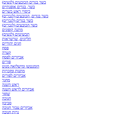
כשר בגדים הכובעים (לנשים)
כשר, בגדים אופנתיים
כיסויי ראש כשרים
כשר בגדים, הכובעים (לגברים)
כשר בגדים (לגברים)
כשר הכובעים (לגברים)
מתנה קופונים
תכשיטים (לנשים)
תליונים, שרשראות
חגים יהודיים
פסח
קערה
אביזרים לפסח
פורים
הומנטשן ומישלואה מנוט
מתנות ומזכרות
אביזרים לפורים
מחגר
ראש השנה
אביזרים לראש השנה
שׁוֹפָר
חנוכה
סביבון
אביזרים עבור חנוכה
נרות חנוכה