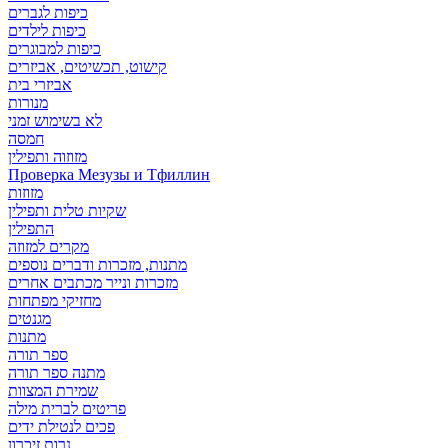
כיפות לגברים
כיפות לילדים
כיפות למבוגרים
קישוט, תכשיטים, אביזרים
אביזרי בית
מנורות
לא בשימוש זמני
חמסה
מזוזוה ותפילין
Проверка Мезузы и Тфиллин
מזוזות
שקיות טלית ותפילין
התפילין
מקרים למזוזה
מתנות, מזכרות ודברים נוספים
מזכרות ונייר מכתבים אחרים
מחזיקי מפתחות
מגנטים
מתנות
ספר תורה
מתנה ספר תורה
שמירת המצוות
פריטים לברית מילה
פכים לנטילת ידים
נרות זיכרון