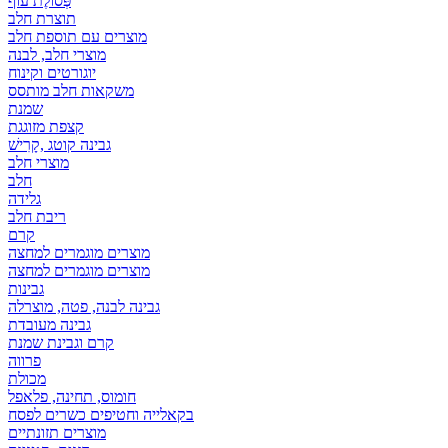
פְּסוֹלֶת עוף
תוצרת חלב
מוצרים עם תוספת חלב
מוצרי חלב, לבנה
יוגורטים וקינוח
משקאות חלב מותסס
שמנת
קצפת מזוגגת
גבינה קוטג ,קָרִישׁ
מוצרי חלב
חלב
גלידה
ריבת חלב
קרם
מוצרים מוגמרים למחצה
מוצרים מוגמרים למחצה
גבינות
גבינה לבנה, פטה, מוצרלה
גבינה מעובדת
קרם וגבינת שמנת
פרווה
מכולת
חומוס, תחינה, פלאפל
בקאלייה וחטיפים כשרים לפסח
מוצרים תזונתיים