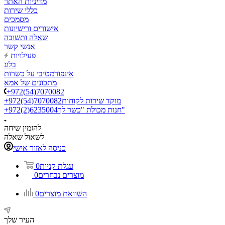
מדיניות האתר
כללי שירות
מסמכים
אישורים ורישיונות
שאלה ותשובה
אנשי קשר
פעילויות
בלוג
אינפורמטיבי על כשרות
מתכונים של אמא
+972(54)7070082
מוקד שירות לקוחות
+972(54)7070082
חנות מכולת "כשר לך"
+972(2)6235004
להזמין שיחה
לשאול שאלה
כניסה לאזור אישי
עגלת קניות
0
מוצרים נבחרים
0
השוואת מוצרים
0
העיר שלך