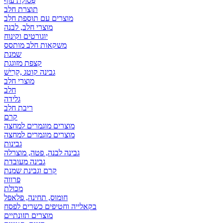
פְּסוֹלֶת עוף
תוצרת חלב
מוצרים עם תוספת חלב
מוצרי חלב, לבנה
יוגורטים וקינוח
משקאות חלב מותסס
שמנת
קצפת מזוגגת
גבינה קוטג ,קָרִישׁ
מוצרי חלב
חלב
גלידה
ריבת חלב
קרם
מוצרים מוגמרים למחצה
מוצרים מוגמרים למחצה
גבינות
גבינה לבנה, פטה, מוצרלה
גבינה מעובדת
קרם וגבינת שמנת
פרווה
מכולת
חומוס, תחינה, פלאפל
בקאלייה וחטיפים כשרים לפסח
מוצרים תזונתיים