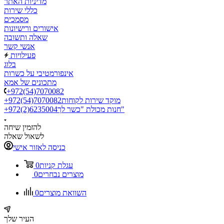
מדיניות האתר
כללי שירות
מסמכים
אישורים ורישיונות
שאלה ותשובה
אנשי קשר
פעילויות
בלוג
אינפורמטיבי על כשרות
מתכונים של אמא
+972(54)7070082
מוקד שירות לקוחות
+972(54)7070082
חנות מכולת "כשר לך"
+972(2)6235004
להזמין שיחה
לשאול שאלה
כניסה לאזור אישי
עגלת קניות
0
מוצרים נבחרים
0
השוואת מוצרים
0
העיר שלך