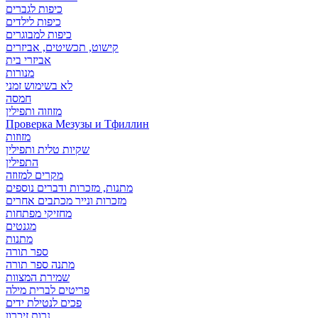
כיפות לגברים
כיפות לילדים
כיפות למבוגרים
קישוט, תכשיטים, אביזרים
אביזרי בית
מנורות
לא בשימוש זמני
חמסה
מזוזוה ותפילין
Проверка Мезузы и Тфиллин
מזוזות
שקיות טלית ותפילין
התפילין
מקרים למזוזה
מתנות, מזכרות ודברים נוספים
מזכרות ונייר מכתבים אחרים
מחזיקי מפתחות
מגנטים
מתנות
ספר תורה
מתנה ספר תורה
שמירת המצוות
פריטים לברית מילה
פכים לנטילת ידים
נרות זיכרון