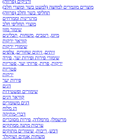
ורניקים (פרווה)
מוצרים מוגמרים למחצה (למעט בשר ומוצרי חלב)
תחליפי בשר וחלב (פרווה)
מרגרינות וממרחים
מוצרי תחליפי חלב
שימור מזון
מיונז, רטבים, משחות, תבלינים
קוויאר ירקות
שימורי ירקות
זיתים, זיתים שחורים, צלפים
שימורי פירות ופירות יער, פירה
ירקות, פרות, פרותי יער, פטריות
פטריות
ירקות
פירות יער
דגים
שימורים ופשטידות
קוויאר דגים
דגים משומרים
דג מלוח
דברי-מתיקה
מרשמלו, מרמלדה, פירות מסוכרים
ערכות מתנה ממתקים
דבש, ריבות, שימורים מתוקים
משחות אגוזים ושוקולד