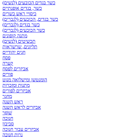
כשר בגדים הכובעים (לנשים)
כשר, בגדים אופנתיים
כיסויי ראש כשרים
כשר בגדים, הכובעים (לגברים)
כשר בגדים (לגברים)
כשר הכובעים (לגברים)
מתנה קופונים
תכשיטים (לנשים)
תליונים, שרשראות
חגים יהודיים
פסח
קערה
אביזרים לפסח
פורים
הומנטשן ומישלואה מנוט
מתנות ומזכרות
אביזרים לפורים
מחגר
ראש השנה
אביזרים לראש השנה
שׁוֹפָר
חנוכה
סביבון
אביזרים עבור חנוכה
נרות חנוכה