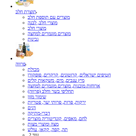
תוצרת חלב
מוצרים עם תוספת חלב
מוצרי חלב, לבנה
מוצרי חלב
מוצרים מוגמרים למחצה
גבינות
פרווה
מכולת
חטיפים ישראלים, קרוטונים, קרקרים, פופקורן
מיץ ענבים, מים, משקאות קלים
ארוחות מוכנות, מוצרים מוגמרים למחצה
תחליפי בשר וחלב (פרווה)
שימור מזון
ירקות, פרות, פרותי יער, פטריות
דגים
דברי-מתיקה
לחם, מאפים, קונדיטוריה מוצרים
מצה ומוצרי מצות
תה, קפה, קקאו, עולש
עוד 2