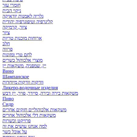
חומרי עזר
ניקוי הבית
גלריה לאמנות יודאיקה
קליגרפיה וטיפוגרפיה יהודית
ציור, קרמיקה
ציור
ארוחות מוכנות טריות
חלב
פרווה
לחם טרי ומזונות
מוצרי אלכוהול כשרים
יין, שמפניה, משקאות יין
Вино
Шампанское
וודקות וודקות מיוחדות
Ликеро-водочные изделия
משקאות בירה ובירה, סיידר, פויר, יין דבש
Пиво
Сидр
משקאות אלכוהוליים חזקים אחרים
משקאות דלי אלכוהול אחרים
פרויקט וכשרות
למה אנחנו עושים את זה
על אוכל כשר