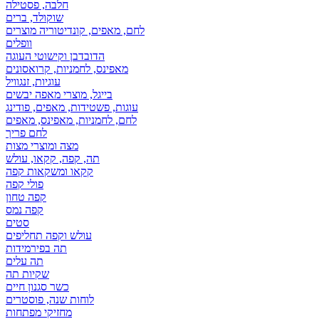
חלבה, פסטילה
שוקולד, ברים
לחם, מאפים, קונדיטוריה מוצרים
וופלים
הדובדבן וקישוטי העוגה
מאפינס, לחמניות, קרואסונים
עוגיות, זנגוויל
בייגל, מוצרי מאפה יבשים
עוגות, פשטידות, מאפים, פודינג
לחם, לחמניות, מאפינס, מאפים
לחם פריך
מצה ומוצרי מצות
תה, קפה, קקאו, עולש
קקאו ומשקאות קפה
פולי קפה
קפה טחון
קפה נמס
סטים
עולש וקפה תחליפים
תה בפירמידות
תה עלים
שקיות תה
כשר סגנון חיים
לוחות שנה, פוסטרים
מחזיקי מפתחות