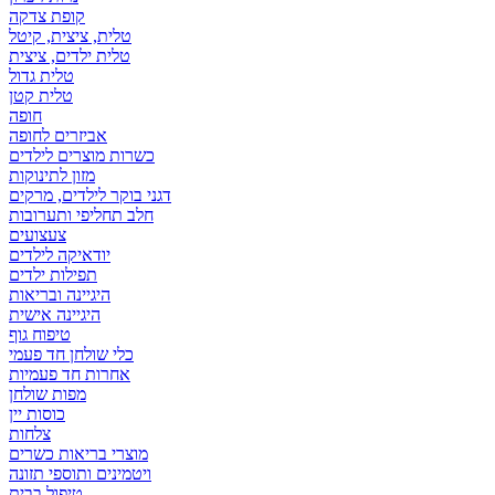
קופת צדקה
טלית, ציצית, קיטל
טלית ילדים, ציצית
טלית גדול
טלית קטן
אביזרים לחופה
כשרות מוצרים לילדים
מזון לתינוקות
דגני בוקר לילדים, מרקים
חלב תחליפי ותערובות
צעצועים
יודאיקה לילדים
תפילות ילדים
היגיינה ובריאות
היגיינה אישית
טיפוח גוף
כלי שולחן חד פעמי
אחרות חד פעמיות
מפות שולחן
כוסות יין
צלחות
מוצרי בריאות כשרים
ויטמינים ותוספי תזונה
טיפול בבית