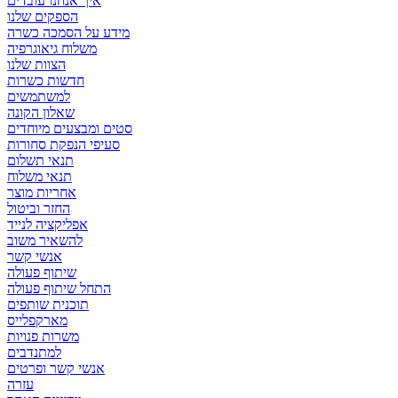
איך אנחנו עובדים
הספקים שלנו
מידע על הסמכה כשרה
משלוח גיאוגרפיה
הצוות שלנו
חדשות כשרות
למשתמשים
שאלון הקונה
סטים ומבצעים מיוחדים
סעיפי הנפקת סחורות
תנאי תשלום
תנאי משלוח
אחריות מוצר
החזר וביטול
אפליקציה לנייד
להשאיר משוב
אנשי קשר
שיתוף פעולה
התחל שיתוף פעולה
תוכנית שותפים
מארקפלייס
משרות פנויות
למתנדבים
אנשי קשר ופרטים
עזרה