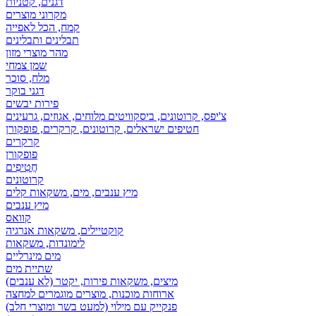
דגנים, קטניות
מקרוני מוצרים
קמח, הכל לאפייה
תבלינים ותבלינים
מהר מוצרי מזון
שמן צמחי
מלח, סוכר
דגני בוקר
פירות יבשים
צ'יפס, קרוטונים, ביסקוויטים מלוחים, אגוזים, גרעינים
חטיפים ישראלים, קרוטונים, קרקרים, פופקורן
קרקרים
פופקורן
חֲטִיפִים
קרוטונים
מיץ ענבים, מים, משקאות קלים
מיץ ענבים
קוואס
קוקטיילים, משקאות אנרגיה
לימונדות, משקאות
מים מינרליים
שתיית מים
מיצים, משקאות פירות, יקטר (לא ענבים)
ארוחות מוכנות, מוצרים מוגמרים למחצה
פנקייק עם מילוי (למעט בשר ומוצרי חלב)