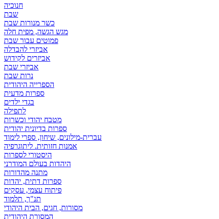
חנוכיה
שבת
כשר מנורות שבת
מגש הגשה, מפית חלה
פמוטים עבור שבת
אביזרי להבדלה
אביזרים לקידוש
אביזרי שבת
נרות שבת
הספרייה היהודית
ספרות מדעית
בגדי ילדים
לתפילה
מטבח יהודי וכשרות
ספרות בדיונית יהודית
עברית-מילונים, שיחון, ספרי לימוד
אמנות חזותית. ליתוגרפיה
היסטורי לספרות
היהדות בעולם המודרני
מתנה מהדורות
ספרות דתית, יהדות
פיתוח עצמי, עסקים
תנ"ך, תלמוד
מסורות, חגים, הבית היהודי
המסורת היהודית