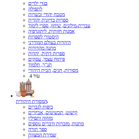
בגדי ילדים
לתפילה
מטבח יהודי וכשרות
ספרות בדיונית יהודית
עברית-מילונים, שיחון, ספרי לימוד
אמנות חזותית. ליתוגרפיה
היסטורי לספרות
היהדות בעולם המודרני
מתנה מהדורות
ספרות דתית, יהדות
פיתוח עצמי, עסקים
תנ"ך, תלמוד
מסורות, חגים, הבית היהודי
עוד 4
המסורת היהודית
כיפות לגברים
קישוט, תכשיטים, אביזרים
מזוזוה ותפילין
מתנות, מזכרות ודברים נוספים
ספר תורה
שמירת המצוות