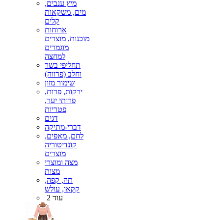
מיץ ענבים,
מים, משקאות
קלים
ארוחות
מוכנות, מוצרים
מוגמרים
למחצה
תחליפי בשר
וחלב (פרווה)
שימור מזון
ירקות, פרות,
פרותי יער,
פטריות
דגים
דברי-מתיקה
לחם, מאפים,
קונדיטוריה
מוצרים
מצה ומוצרי
מצות
תה, קפה,
קקאו, עולש
עוד 2