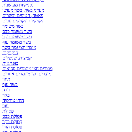
נקניקיות מעושנות
מעדני בשר, בשר מעושן
פאטה, חטיפים ובשרים
נקניקיות ונקניקים עבים
בשר משומר
בשר משומר כבס
בשר משומר בקר
בשר משומר עוף
מוצרי חצי גמר בשר
פנקייקים
קציצות, שניצלים
כופתאות
מוצרים חצי מוגמרים קפואים
מוצרים חצי מוגמרים אחרים
תחון
בשר עוף
כבס
בקר
הודו טורקיה
עוף
פְּסוֹלֶת
פְּסוֹלֶת כבס
פְּסוֹלֶת בקר
פְּסוֹלֶת הודו