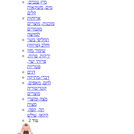
מיץ ענבים,
מים, משקאות
קלים
ארוחות
מוכנות, מוצרים
מוגמרים
למחצה
תחליפי בשר
וחלב (פרווה)
שימור מזון
ירקות, פרות,
פרותי יער,
פטריות
דגים
דברי-מתיקה
לחם, מאפים,
קונדיטוריה
מוצרים
מצה ומוצרי
מצות
תה, קפה,
קקאו, עולש
עוד 2