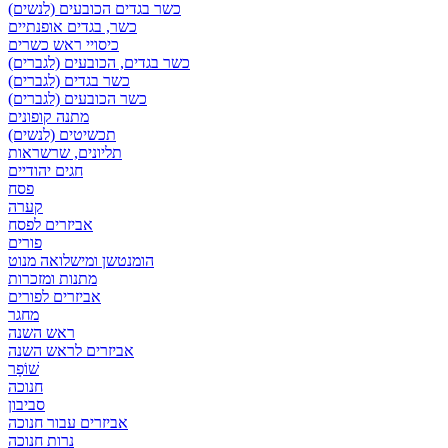
כשר בגדים הכובעים (לנשים)
כשר, בגדים אופנתיים
כיסויי ראש כשרים
כשר בגדים, הכובעים (לגברים)
כשר בגדים (לגברים)
כשר הכובעים (לגברים)
מתנה קופונים
תכשיטים (לנשים)
תליונים, שרשראות
חגים יהודיים
פסח
קערה
אביזרים לפסח
פורים
הומנטשן ומישלואה מנוט
מתנות ומזכרות
אביזרים לפורים
מחגר
ראש השנה
אביזרים לראש השנה
שׁוֹפָר
חנוכה
סביבון
אביזרים עבור חנוכה
נרות חנוכה