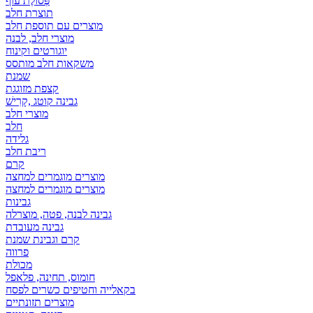
פְּסוֹלֶת עוף
תוצרת חלב
מוצרים עם תוספת חלב
מוצרי חלב, לבנה
יוגורטים וקינוח
משקאות חלב מותסס
שמנת
קצפת מזוגגת
גבינה קוטג ,קָרִישׁ
מוצרי חלב
חלב
גלידה
ריבת חלב
קרם
מוצרים מוגמרים למחצה
מוצרים מוגמרים למחצה
גבינות
גבינה לבנה, פטה, מוצרלה
גבינה מעובדת
קרם וגבינת שמנת
פרווה
מכולת
חומוס, תחינה, פלאפל
בקאלייה וחטיפים כשרים לפסח
מוצרים תזונתיים