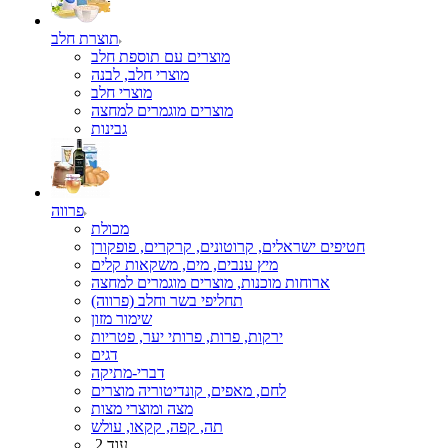
תוצרת חלב
מוצרים עם תוספת חלב
מוצרי חלב, לבנה
מוצרי חלב
מוצרים מוגמרים למחצה
גבינות
פרווה
מכולת
חטיפים ישראלים, קרוטונים, קרקרים, פופקורן
מיץ ענבים, מים, משקאות קלים
ארוחות מוכנות, מוצרים מוגמרים למחצה
תחליפי בשר וחלב (פרווה)
שימור מזון
ירקות, פרות, פרותי יער, פטריות
דגים
דברי-מתיקה
לחם, מאפים, קונדיטוריה מוצרים
מצה ומוצרי מצות
תה, קפה, קקאו, עולש
עוד 2