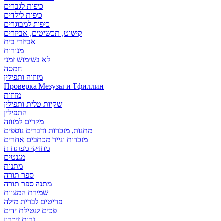
כיפות לגברים
כיפות לילדים
כיפות למבוגרים
קישוט, תכשיטים, אביזרים
אביזרי בית
מנורות
לא בשימוש זמני
חמסה
מזוזוה ותפילין
Проверка Мезузы и Тфиллин
מזוזות
שקיות טלית ותפילין
התפילין
מקרים למזוזה
מתנות, מזכרות ודברים נוספים
מזכרות ונייר מכתבים אחרים
מחזיקי מפתחות
מגנטים
מתנות
ספר תורה
מתנה ספר תורה
שמירת המצוות
פריטים לברית מילה
פכים לנטילת ידים
נרות זיכרון