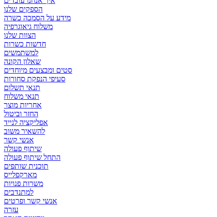
איך אנחנו עובדים
הספקים שלנו
מידע על הסמכה כשרה
משלוח גיאוגרפיה
הצוות שלנו
חדשות כשרות
למשתמשים
שאלון הקונה
סטים ומבצעים מיוחדים
סעיפי הנפקת סחורות
תנאי תשלום
תנאי משלוח
אחריות מוצר
החזר וביטול
אפליקציה לנייד
להשאיר משוב
אנשי קשר
שיתוף פעולה
התחל שיתוף פעולה
תוכנית שותפים
מארקפלייס
משרות פנויות
למתנדבים
אנשי קשר ופרטים
עזרה