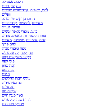
חלבה, פסטילה
שוקולד, ברים
לחם, מאפים, קונדיטוריה מוצרים
וופלים
הדובדבן וקישוטי העוגה
מאפינס, לחמניות, קרואסונים
עוגיות, זנגוויל
בייגל, מוצרי מאפה יבשים
עוגות, פשטידות, מאפים, פודינג
לחם, לחמניות, מאפינס, מאפים
לחם פריך
מצה ומוצרי מצות
תה, קפה, קקאו, עולש
קקאו ומשקאות קפה
פולי קפה
קפה טחון
קפה נמס
סטים
עולש וקפה תחליפים
תה בפירמידות
תה עלים
שקיות תה
כשר סגנון חיים
לוחות שנה, פוסטרים
מחזיקי מפתחות