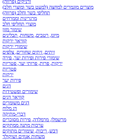
ורניקים (פרווה)
מוצרים מוגמרים למחצה (למעט בשר ומוצרי חלב)
תחליפי בשר וחלב (פרווה)
מרגרינות וממרחים
מוצרי תחליפי חלב
שימור מזון
מיונז, רטבים, משחות, תבלינים
קוויאר ירקות
שימורי ירקות
זיתים, זיתים שחורים, צלפים
שימורי פירות ופירות יער, פירה
ירקות, פרות, פרותי יער, פטריות
פטריות
ירקות
פירות יער
דגים
שימורים ופשטידות
קוויאר דגים
דגים משומרים
דג מלוח
דברי-מתיקה
מרשמלו, מרמלדה, פירות מסוכרים
ערכות מתנה ממתקים
דבש, ריבות, שימורים מתוקים
משחות אגוזים ושוקולד