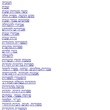
חנוכיה
שבת
כשר מנורות שבת
מגש הגשה, מפית חלה
פמוטים עבור שבת
אביזרי להבדלה
אביזרים לקידוש
אביזרי שבת
נרות שבת
הספרייה היהודית
ספרות מדעית
בגדי ילדים
לתפילה
מטבח יהודי וכשרות
ספרות בדיונית יהודית
עברית-מילונים, שיחון, ספרי לימוד
אמנות חזותית. ליתוגרפיה
היסטורי לספרות
היהדות בעולם המודרני
מתנה מהדורות
ספרות דתית, יהדות
פיתוח עצמי, עסקים
תנ"ך, תלמוד
מסורות, חגים, הבית היהודי
המסורת היהודית