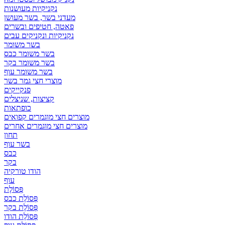
נקניקיות מעושנות
מעדני בשר, בשר מעושן
פאטה, חטיפים ובשרים
נקניקיות ונקניקים עבים
בשר משומר
בשר משומר כבס
בשר משומר בקר
בשר משומר עוף
מוצרי חצי גמר בשר
פנקייקים
קציצות, שניצלים
כופתאות
מוצרים חצי מוגמרים קפואים
מוצרים חצי מוגמרים אחרים
תחון
בשר עוף
כבס
בקר
הודו טורקיה
עוף
פְּסוֹלֶת
פְּסוֹלֶת כבס
פְּסוֹלֶת בקר
פְּסוֹלֶת הודו