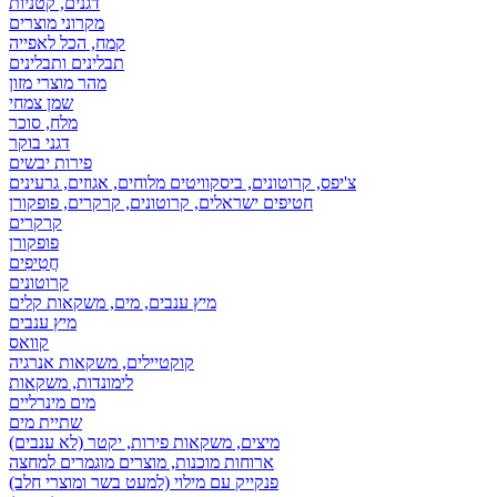
דגנים, קטניות
מקרוני מוצרים
קמח, הכל לאפייה
תבלינים ותבלינים
מהר מוצרי מזון
שמן צמחי
מלח, סוכר
דגני בוקר
פירות יבשים
צ'יפס, קרוטונים, ביסקוויטים מלוחים, אגוזים, גרעינים
חטיפים ישראלים, קרוטונים, קרקרים, פופקורן
קרקרים
פופקורן
חֲטִיפִים
קרוטונים
מיץ ענבים, מים, משקאות קלים
מיץ ענבים
קוואס
קוקטיילים, משקאות אנרגיה
לימונדות, משקאות
מים מינרליים
שתיית מים
מיצים, משקאות פירות, יקטר (לא ענבים)
ארוחות מוכנות, מוצרים מוגמרים למחצה
פנקייק עם מילוי (למעט בשר ומוצרי חלב)