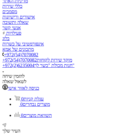
מדיניות האתר
כללי שירות
מסמכים
אישורים ורישיונות
שאלה ותשובה
אנשי קשר
פעילויות
בלוג
אינפורמטיבי על כשרות
מתכונים של אמא
+972(54)7070082
מוקד שירות לקוחות
+972(54)7070082
חנות מכולת "כשר לך"
+972(2)6235004
להזמין שיחה
לשאול שאלה
כניסה לאזור אישי
עגלת קניות
0
מוצרים נבחרים
0
השוואת מוצרים
0
העיר שלך