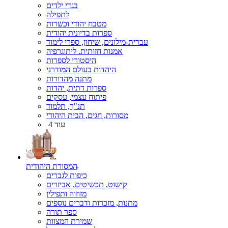
בגדי ילדים
לתפילה
מטבח יהודי וכשרות
ספרות בדיונית יהודית
עברית-מילונים, שיחון, ספרי לימוד
אמנות חזותית. ליתוגרפיה
היסטורי לספרות
היהדות בעולם המודרני
מתנה מהדורות
ספרות דתית, יהדות
פיתוח עצמי, עסקים
תנ"ך, תלמוד
מסורות, חגים, הבית היהודי
עוד 4
המסורת היהודית
כיפות לגברים
קישוט, תכשיטים, אביזרים
מזוזוה ותפילין
מתנות, מזכרות ודברים נוספים
ספר תורה
שמירת המצוות