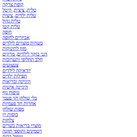
קופת צדקה
טלית, ציצית, קיטל
טלית ילדים, ציצית
טלית גדול
טלית קטן
אביזרים לחופה
כשרות מוצרים לילדים
מזון לתינוקות
דגני בוקר לילדים, מרקים
חלב תחליפי ותערובות
צעצועים
יודאיקה לילדים
תפילות ילדים
היגיינה ובריאות
היגיינה אישית
טיפוח גוף
כלי שולחן חד פעמי
אחרות חד פעמיות
מפות שולחן
כוסות יין
צלחות
מוצרי בריאות כשרים
ויטמינים ותוספי תזונה
טיפול בבית