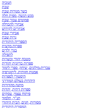
חנוכיה
שבת
כשר מנורות שבת
מגש הגשה, מפית חלה
פמוטים עבור שבת
אביזרי להבדלה
אביזרים לקידוש
אביזרי שבת
נרות שבת
הספרייה היהודית
ספרות מדעית
בגדי ילדים
לתפילה
מטבח יהודי וכשרות
ספרות בדיונית יהודית
עברית-מילונים, שיחון, ספרי לימוד
אמנות חזותית. ליתוגרפיה
היסטורי לספרות
היהדות בעולם המודרני
מתנה מהדורות
ספרות דתית, יהדות
פיתוח עצמי, עסקים
תנ"ך, תלמוד
מסורות, חגים, הבית היהודי
המסורת היהודית