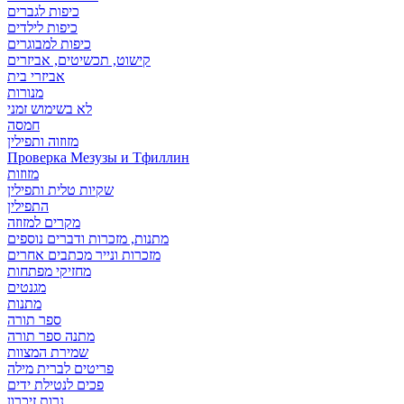
כיפות לגברים
כיפות לילדים
כיפות למבוגרים
קישוט, תכשיטים, אביזרים
אביזרי בית
מנורות
לא בשימוש זמני
חמסה
מזוזוה ותפילין
Проверка Мезузы и Тфиллин
מזוזות
שקיות טלית ותפילין
התפילין
מקרים למזוזה
מתנות, מזכרות ודברים נוספים
מזכרות ונייר מכתבים אחרים
מחזיקי מפתחות
מגנטים
מתנות
ספר תורה
מתנה ספר תורה
שמירת המצוות
פריטים לברית מילה
פכים לנטילת ידים
נרות זיכרון