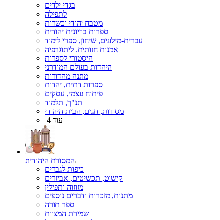
בגדי ילדים
לתפילה
מטבח יהודי וכשרות
ספרות בדיונית יהודית
עברית-מילונים, שיחון, ספרי לימוד
אמנות חזותית. ליתוגרפיה
היסטורי לספרות
היהדות בעולם המודרני
מתנה מהדורות
ספרות דתית, יהדות
פיתוח עצמי, עסקים
תנ"ך, תלמוד
מסורות, חגים, הבית היהודי
עוד 4
המסורת היהודית
כיפות לגברים
קישוט, תכשיטים, אביזרים
מזוזוה ותפילין
מתנות, מזכרות ודברים נוספים
ספר תורה
שמירת המצוות