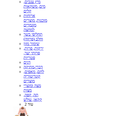
מיץ ענבים,
מים, משקאות
קלים
ארוחות
מוכנות, מוצרים
מוגמרים
למחצה
תחליפי בשר
וחלב (פרווה)
שימור מזון
ירקות, פרות,
פרותי יער,
פטריות
דגים
דברי-מתיקה
לחם, מאפים,
קונדיטוריה
מוצרים
מצה ומוצרי
מצות
תה, קפה,
קקאו, עולש
עוד 2