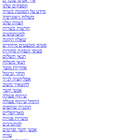
איך אנחנו עובדים
הספקים שלנו
מידע על הסמכה כשרה
משלוח גיאוגרפיה
הצוות שלנו
חדשות כשרות
למשתמשים
שאלון הקונה
סטים ומבצעים מיוחדים
סעיפי הנפקת סחורות
תנאי תשלום
תנאי משלוח
אחריות מוצר
החזר וביטול
אפליקציה לנייד
להשאיר משוב
אנשי קשר
שיתוף פעולה
התחל שיתוף פעולה
תוכנית שותפים
מארקפלייס
משרות פנויות
למתנדבים
אנשי קשר ופרטים
עזרה