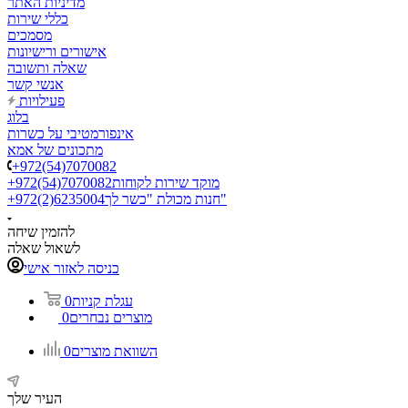
מדיניות האתר
כללי שירות
מסמכים
אישורים ורישיונות
שאלה ותשובה
אנשי קשר
פעילויות
בלוג
אינפורמטיבי על כשרות
מתכונים של אמא
+972(54)7070082
מוקד שירות לקוחות
+972(54)7070082
חנות מכולת "כשר לך"
+972(2)6235004
להזמין שיחה
לשאול שאלה
כניסה לאזור אישי
עגלת קניות
0
מוצרים נבחרים
0
השוואת מוצרים
0
העיר שלך