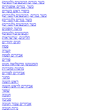
כשר בגדים הכובעים (לנשים)
כשר, בגדים אופנתיים
כיסויי ראש כשרים
כשר בגדים, הכובעים (לגברים)
כשר בגדים (לגברים)
כשר הכובעים (לגברים)
מתנה קופונים
תכשיטים (לנשים)
תליונים, שרשראות
חגים יהודיים
פסח
קערה
אביזרים לפסח
פורים
הומנטשן ומישלואה מנוט
מתנות ומזכרות
אביזרים לפורים
מחגר
ראש השנה
אביזרים לראש השנה
שׁוֹפָר
חנוכה
סביבון
אביזרים עבור חנוכה
נרות חנוכה