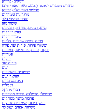
ורניקים (פרווה)
מוצרים מוגמרים למחצה (למעט בשר ומוצרי חלב)
תחליפי בשר וחלב (פרווה)
מרגרינות וממרחים
מוצרי תחליפי חלב
שימור מזון
מיונז, רטבים, משחות, תבלינים
קוויאר ירקות
שימורי ירקות
זיתים, זיתים שחורים, צלפים
שימורי פירות ופירות יער, פירה
ירקות, פרות, פרותי יער, פטריות
פטריות
ירקות
פירות יער
דגים
שימורים ופשטידות
קוויאר דגים
דגים משומרים
דג מלוח
דברי-מתיקה
מרשמלו, מרמלדה, פירות מסוכרים
ערכות מתנה ממתקים
דבש, ריבות, שימורים מתוקים
משחות אגוזים ושוקולד