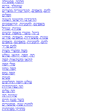
חלבה, פסטילה
שוקולד, ברים
לחם, מאפים, קונדיטוריה מוצרים
וופלים
הדובדבן וקישוטי העוגה
מאפינס, לחמניות, קרואסונים
עוגיות, זנגוויל
בייגל, מוצרי מאפה יבשים
עוגות, פשטידות, מאפים, פודינג
לחם, לחמניות, מאפינס, מאפים
לחם פריך
מצה ומוצרי מצות
תה, קפה, קקאו, עולש
קקאו ומשקאות קפה
פולי קפה
קפה טחון
קפה נמס
סטים
עולש וקפה תחליפים
תה בפירמידות
תה עלים
שקיות תה
כשר סגנון חיים
לוחות שנה, פוסטרים
מחזיקי מפתחות