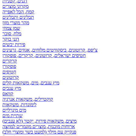
דגנים, קטניות
מקרוני מוצרים
קמח, הכל לאפייה
תבלינים ותבלינים
מהר מוצרי מזון
שמן צמחי
מלח, סוכר
דגני בוקר
פירות יבשים
צ'יפס, קרוטונים, ביסקוויטים מלוחים, אגוזים, גרעינים
חטיפים ישראלים, קרוטונים, קרקרים, פופקורן
קרקרים
פופקורן
חֲטִיפִים
קרוטונים
מיץ ענבים, מים, משקאות קלים
מיץ ענבים
קוואס
קוקטיילים, משקאות אנרגיה
לימונדות, משקאות
מים מינרליים
שתיית מים
מיצים, משקאות פירות, יקטר (לא ענבים)
ארוחות מוכנות, מוצרים מוגמרים למחצה
פנקייק עם מילוי (למעט בשר ומוצרי חלב)