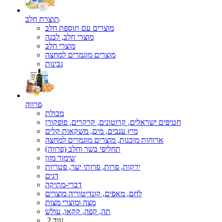
תוצרת חלב
מוצרים עם תוספת חלב
מוצרי חלב, לבנה
מוצרי חלב
מוצרים מוגמרים למחצה
גבינות
פרווה
מכולת
חטיפים ישראלים, קרוטונים, קרקרים, פופקורן
מיץ ענבים, מים, משקאות קלים
ארוחות מוכנות, מוצרים מוגמרים למחצה
תחליפי בשר וחלב (פרווה)
שימור מזון
ירקות, פרות, פרותי יער, פטריות
דגים
דברי-מתיקה
לחם, מאפים, קונדיטוריה מוצרים
מצה ומוצרי מצות
תה, קפה, קקאו, עולש
עוד 2