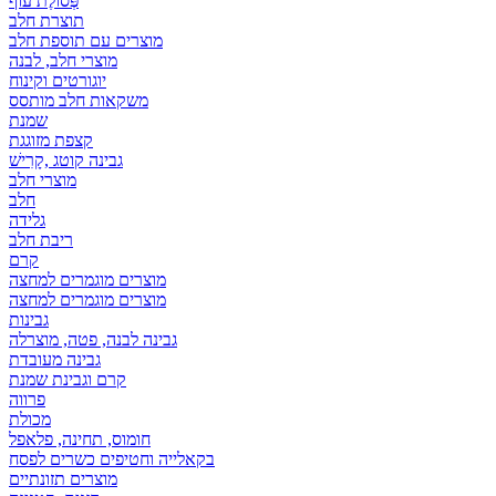
פְּסוֹלֶת עוף
תוצרת חלב
מוצרים עם תוספת חלב
מוצרי חלב, לבנה
יוגורטים וקינוח
משקאות חלב מותסס
שמנת
קצפת מזוגגת
גבינה קוטג ,קָרִישׁ
מוצרי חלב
חלב
גלידה
ריבת חלב
קרם
מוצרים מוגמרים למחצה
מוצרים מוגמרים למחצה
גבינות
גבינה לבנה, פטה, מוצרלה
גבינה מעובדת
קרם וגבינת שמנת
פרווה
מכולת
חומוס, תחינה, פלאפל
בקאלייה וחטיפים כשרים לפסח
מוצרים תזונתיים