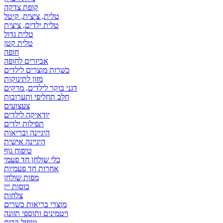
קופת צדקה
טלית, ציצית, קיטל
טלית ילדים, ציצית
טלית גדול
טלית קטן
אביזרים לחופה
כשרות מוצרים לילדים
מזון לתינוקות
דגני בוקר לילדים, מרקים
חלב תחליפי ותערובות
צעצועים
יודאיקה לילדים
תפילות ילדים
היגיינה ובריאות
היגיינה אישית
טיפוח גוף
כלי שולחן חד פעמי
אחרות חד פעמיות
מפות שולחן
כוסות יין
צלחות
מוצרי בריאות כשרים
ויטמינים ותוספי תזונה
טיפול בבית