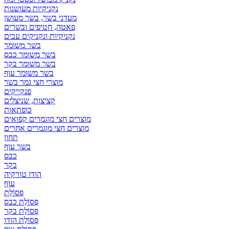
נקניקיות מעושנות
מעדני בשר, בשר מעושן
פאטה, חטיפים ובשרים
נקניקיות ונקניקים עבים
בשר משומר
בשר משומר כבס
בשר משומר בקר
בשר משומר עוף
מוצרי חצי גמר בשר
פנקייקים
קציצות, שניצלים
כופתאות
מוצרים חצי מוגמרים קפואים
מוצרים חצי מוגמרים אחרים
תחון
בשר עוף
כבס
בקר
הודו טורקיה
עוף
פְּסוֹלֶת
פְּסוֹלֶת כבס
פְּסוֹלֶת בקר
פְּסוֹלֶת הודו