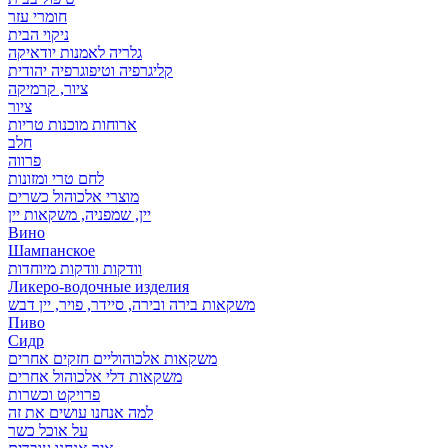
חומרי עזר
ניקוי הבית
גלריה לאמנות יודאיקה
קליגרפיה וטיפוגרפיה יהודית
ציור, קרמיקה
ציור
ארוחות מוכנות טריות
חלב
פרווה
לחם טרי ומזונות
מוצרי אלכוהול כשרים
יין, שמפניה, משקאות יין
Вино
Шампанское
וודקות וודקות מיוחדות
Ликеро-водочные изделия
משקאות בירה ובירה, סיידר, פויר, יין דבש
Пиво
Сидр
משקאות אלכוהוליים חזקים אחרים
משקאות דלי אלכוהול אחרים
פרויקט וכשרות
למה אנחנו עושים את זה
על אוכל כשר