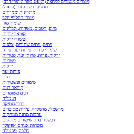
מוצרים מוגמרים למחצה (למעט בשר ומוצרי חלב)
תחליפי בשר וחלב (פרווה)
מרגרינות וממרחים
מוצרי תחליפי חלב
שימור מזון
מיונז, רטבים, משחות, תבלינים
קוויאר ירקות
שימורי ירקות
זיתים, זיתים שחורים, צלפים
שימורי פירות ופירות יער, פירה
ירקות, פרות, פרותי יער, פטריות
פטריות
ירקות
פירות יער
דגים
שימורים ופשטידות
קוויאר דגים
דגים משומרים
דג מלוח
דברי-מתיקה
מרשמלו, מרמלדה, פירות מסוכרים
ערכות מתנה ממתקים
דבש, ריבות, שימורים מתוקים
משחות אגוזים ושוקולד
חלבה, פסטילה