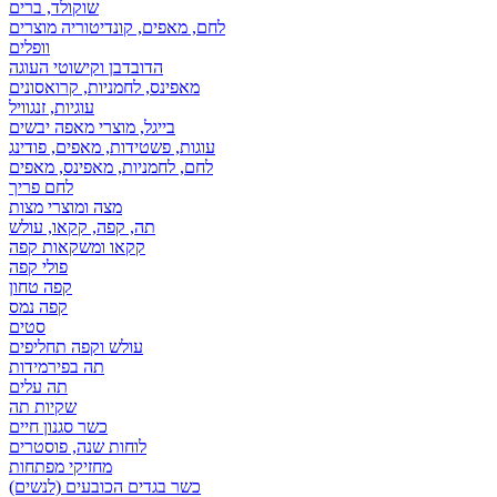
שוקולד, ברים
לחם, מאפים, קונדיטוריה מוצרים
וופלים
הדובדבן וקישוטי העוגה
מאפינס, לחמניות, קרואסונים
עוגיות, זנגוויל
בייגל, מוצרי מאפה יבשים
עוגות, פשטידות, מאפים, פודינג
לחם, לחמניות, מאפינס, מאפים
לחם פריך
מצה ומוצרי מצות
תה, קפה, קקאו, עולש
קקאו ומשקאות קפה
פולי קפה
קפה טחון
קפה נמס
סטים
עולש וקפה תחליפים
תה בפירמידות
תה עלים
שקיות תה
כשר סגנון חיים
לוחות שנה, פוסטרים
מחזיקי מפתחות
כשר בגדים הכובעים (לנשים)