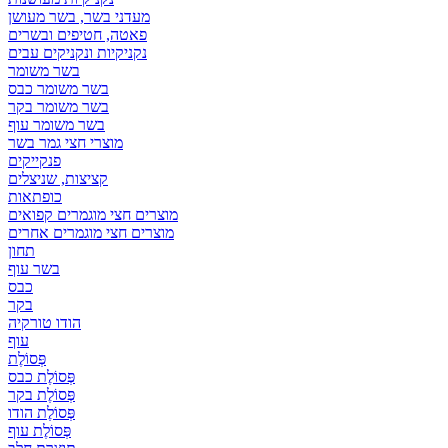
מעדני בשר, בשר מעושן
פאטה, חטיפים ובשרים
נקניקיות ונקניקים עבים
בשר משומר
בשר משומר כבס
בשר משומר בקר
בשר משומר עוף
מוצרי חצי גמר בשר
פנקייקים
קציצות, שניצלים
כופתאות
מוצרים חצי מוגמרים קפואים
מוצרים חצי מוגמרים אחרים
תחון
בשר עוף
כבס
בקר
הודו טורקיה
עוף
פְּסוֹלֶת
פְּסוֹלֶת כבס
פְּסוֹלֶת בקר
פְּסוֹלֶת הודו
פְּסוֹלֶת עוף