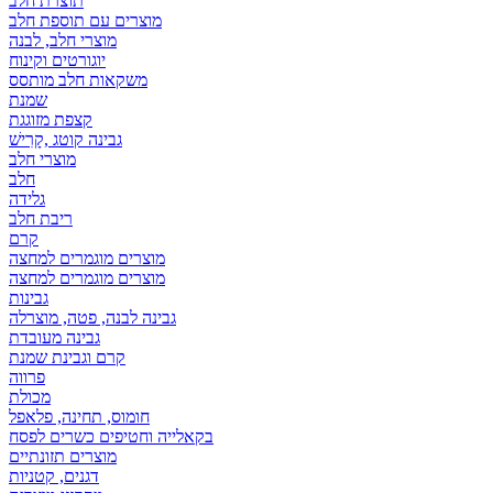
תוצרת חלב
מוצרים עם תוספת חלב
מוצרי חלב, לבנה
יוגורטים וקינוח
משקאות חלב מותסס
שמנת
קצפת מזוגגת
גבינה קוטג ,קָרִישׁ
מוצרי חלב
חלב
גלידה
ריבת חלב
קרם
מוצרים מוגמרים למחצה
מוצרים מוגמרים למחצה
גבינות
גבינה לבנה, פטה, מוצרלה
גבינה מעובדת
קרם וגבינת שמנת
פרווה
מכולת
חומוס, תחינה, פלאפל
בקאלייה וחטיפים כשרים לפסח
מוצרים תזונתיים
דגנים, קטניות