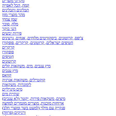
מקרוני מוצרים
קמח, הכל לאפייה
תבלינים ותבלינים
מהר מוצרי מזון
שמן צמחי
מלח, סוכר
דגני בוקר
פירות יבשים
צ'יפס, קרוטונים, ביסקוויטים מלוחים, אגוזים, גרעינים
חטיפים ישראלים, קרוטונים, קרקרים, פופקורן
קרקרים
פופקורן
חֲטִיפִים
קרוטונים
מיץ ענבים, מים, משקאות קלים
מיץ ענבים
קוואס
קוקטיילים, משקאות אנרגיה
לימונדות, משקאות
מים מינרליים
שתיית מים
מיצים, משקאות פירות, יקטר (לא ענבים)
ארוחות מוכנות, מוצרים מוגמרים למחצה
פנקייק עם מילוי (למעט בשר ומוצרי חלב)
ורניקים (פרווה)